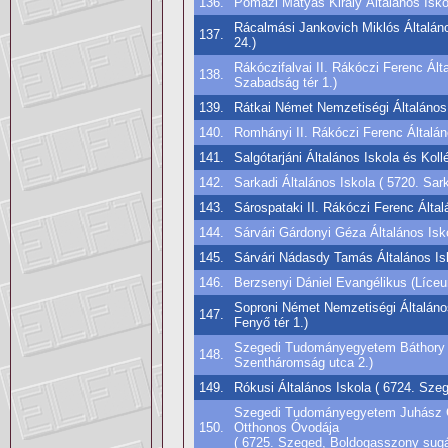
136.
Pomázi Mátyás Király Általános Isko
Rácalmási Jankovich Miklós Általáno
137.
24.)
Rákóczifalvai II. Rákóczi Ferenc Ált
138.
Szabadság tér 1.)
139.
Rátkai Német Nemzetiségi Általános I
140.
Romhányi II. Rákóczi Ferenc Általán
141.
Salgótarjáni Általános Iskola és Kollé
142.
Sarkadi Általános Iskola ( 5720. Sar
143.
Sárospataki II. Rákóczi Ferenc Által
144.
Sárvári Gárdonyi Géza Általános Isk
145.
Sárvári Nádasdy Tamás Általános Isk
146.
Berzsenyi Dániel Evangélikus (Líceu
Soproni Német Nemzetiségi Általános
147.
Fenyő tér 1.)
Szegedi Tudományegyetem Báthory I
148.
Szentháromság utca 2.)
149.
Rókusi Általános Iskola ( 6724. Sze
Szegedi Tudományegyetem Juhász Gy
150.
Otthonos Óvodája
( 6725. Szeged, Boldogasszony sugá