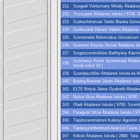
151.
Szegedi Vörösmarty Mihály Általános
152.
Tisza-parti Általános Iskola ( 6726.
153.
Székesfehérvári Teleki Blanka Gimná
154.
Szekszárdi Dienes Valéria Általános 
155.
Szentendrei Református Gimnázium ( 
156.
Szentesi Koszta József Általános Is
157.
Szigetszentmiklósi Batthyány Kázmé
Széchenyi Körúti Sportiskolai Által
158.
István körút 10.)
159.
Szandaszőlősi Általános Iskola és A
160.
Boldog Brenner János Általános Isk
161.
ELTE Bolyai János Gyakorló Általán
162.
Nyitra Utcai Általános Iskola ( 9700.
163.
Oladi Általános Iskola ( 9700. Szomb
164.
Paragvári Utcai Általános Iskola ( 9
165.
Tápiószentmártoni Kubinyi Ágoston Ál
166.
Táplánszentkereszti Apáczai Csere J
167.
Kőkúti Általános Iskola ( 2890. Tata,