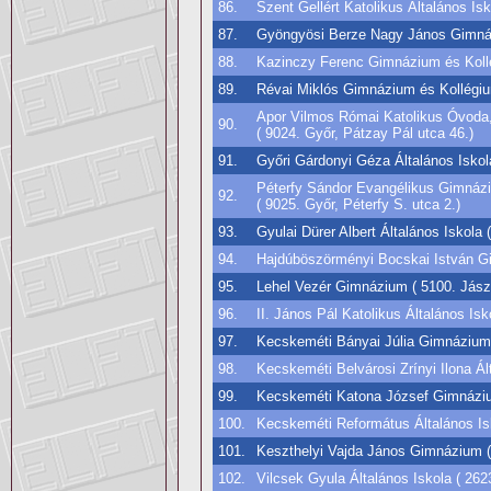
86.
Szent Gellért Katolikus Általános I
87.
Gyöngyösi Berze Nagy János Gimnáz
88.
Kazinczy Ferenc Gimnázium és Kollég
89.
Révai Miklós Gimnázium és Kollégium
Apor Vilmos Római Katolikus Óvoda,
90.
( 9024. Győr, Pátzay Pál utca 46.)
91.
Győri Gárdonyi Géza Általános Iskol
Péterfy Sándor Evangélikus Gimnázi
92.
( 9025. Győr, Péterfy S. utca 2.)
93.
Gyulai Dürer Albert Általános Iskola 
94.
Hajdúböszörményi Bocskai István Gi
95.
Lehel Vezér Gimnázium ( 5100. Jász
96.
II. János Pál Katolikus Általános Is
97.
Kecskeméti Bányai Júlia Gimnázium (
98.
Kecskeméti Belvárosi Zrínyi Ilona Ál
99.
Kecskeméti Katona József Gimnáziu
100.
Kecskeméti Református Általános Is
101.
Keszthelyi Vajda János Gimnázium ( 
102.
Vilcsek Gyula Általános Iskola ( 262