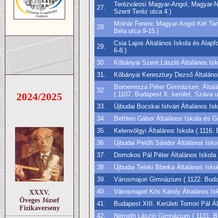
Terézvárosi Magyar-Angol, Magyar-Né
27.
Szent Teréz utca 4.)
Molnár Ferenc Magyar-Angol Két Taní
28.
Béla utca 9-15.)
Csia Lajos Általános Iskola és Alapf
29.
6-8.)
30.
Kőbányai Szent László Általános Isko
31.
Kőbányai Keresztury Dezső Általános 
Bornemisza Péter Gimnázium, Általá
32.
( 1107. Budapest X. kerület, Száva u
2024/2025
33.
Újbudai Bocskai István Általános Isk
34.
Bethlen Gábor Általános Iskola és Gi
35.
Kelenvölgyi Általános Iskola ( 1116.
36.
Újbudai Petőfi Sándor Általános Iskol
37.
Domokos Pál Péter Általános Iskola (
38.
Újbudai Teleki Blanka Általános Iskol
39.
Városmajori Gimnázium ( 1122. Budap
40.
Városmajori Kós Károly Általános Isk
XXXV.
Öveges József
41.
Budapest XIII. Kerületi Tomori Pál Ál
Fizikaverseny
42.
Németh László Gimnázium ( 1131. Bud