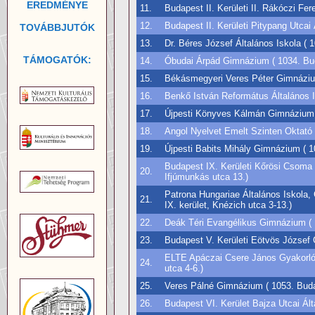
EREDMÉNYE
11.
Budapest II. Kerületi II. Rákóczi Fer
12.
Budapest II. Kerületi Pitypang Utcai 
TOVÁBBJUTÓK
13.
Dr. Béres József Általános Iskola ( 1
TÁMOGATÓK:
14.
Óbudai Árpád Gimnázium ( 1034. Buda
15.
Békásmegyeri Veres Péter Gimnázium 
16.
Benkő István Református Általános I
17.
Újpesti Könyves Kálmán Gimnázium ( 
18.
Angol Nyelvet Emelt Szinten Oktató Á
19.
Újpesti Babits Mihály Gimnázium ( 10
Budapest IX. Kerületi Kőrösi Csoma 
20.
Ifjúmunkás utca 13.)
Patrona Hungariae Általános Iskola,
21.
IX. kerület, Knézich utca 3-13.)
22.
Deák Téri Evangélikus Gimnázium ( 1
23.
Budapest V. Kerületi Eötvös József 
ELTE Apáczai Csere János Gyakorló 
24.
utca 4-6.)
25.
Veres Pálné Gimnázium ( 1053. Budap
26.
Budapest VI. Kerület Bajza Utcai Ált