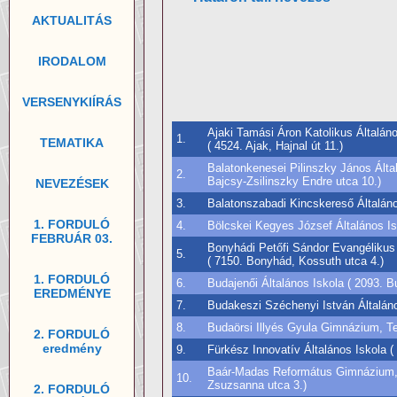
AKTUALITÁS
IRODALOM
VERSENYKIÍRÁS
Ajaki Tamási Áron Katolikus Általán
1.
TEMATIKA
( 4524. Ajak, Hajnal út 11.)
Balatonkenesei Pilinszky János Álta
2.
Bajcsy-Zsilinszky Endre utca 10.)
NEVEZÉSEK
3.
Balatonszabadi Kincskereső Általáno
1. FORDULÓ
4.
Bölcskei Kegyes József Általános Is
FEBRUÁR 03.
Bonyhádi Petőfi Sándor Evangélikus 
5.
( 7150. Bonyhád, Kossuth utca 4.)
1. FORDULÓ
6.
Budajenői Általános Iskola ( 2093. B
EREDMÉNYE
7.
Budakeszi Széchenyi István Általáno
8.
Budaörsi Illyés Gyula Gimnázium, T
2. FORDULÓ
eredmény
9.
Fürkész Innovatív Általános Iskola ( 
Baár-Madas Református Gimnázium, Ál
10.
Zsuzsanna utca 3.)
2. FORDULÓ