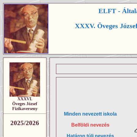
ELFT - Által
XXXV. Öveges József
XXXVI.
Öveges József
Fizikaverseny
Minden nevezett iskola
2025/2026
Belföldi nevezés
Határon túli nevezés