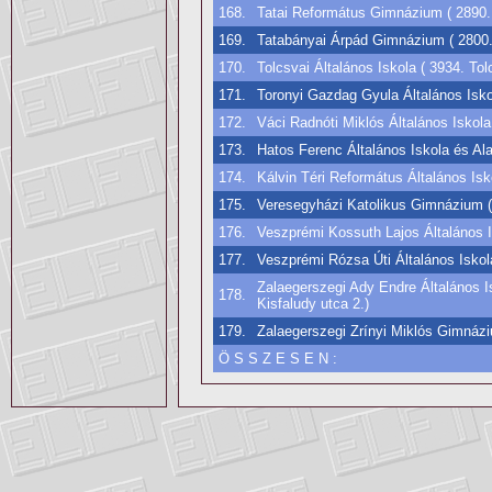
168.
Tatai Református Gimnázium ( 2890. 
169.
Tatabányai Árpád Gimnázium ( 2800. 
170.
Tolcsvai Általános Iskola ( 3934. Tolc
171.
Toronyi Gazdag Gyula Általános Iskol
172.
Váci Radnóti Miklós Általános Iskola
173.
Hatos Ferenc Általános Iskola és Al
174.
Kálvin Téri Református Általános Isk
175.
Veresegyházi Katolikus Gimnázium (
176.
Veszprémi Kossuth Lajos Általános I
177.
Veszprémi Rózsa Úti Általános Iskol
Zalaegerszegi Ady Endre Általános I
178.
Kisfaludy utca 2.)
179.
Zalaegerszegi Zrínyi Miklós Gimnázi
Ö S S Z E S E N :