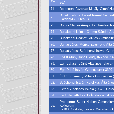
70.
26.)
71.
Debreceni Fazekas Mihály Gimnázium
Diósdi Eötvös József Német Nemzetis
72.
Gárdonyi G. utca 14.)
73.
Dorogi Magyar-Angol Két Tanítási Nye
74.
Dunakeszi Kőrösi Csoma Sándor Álta
75.
Dunakeszi Radnóti Miklós Gimnázium
76.
Dunaújvárosi Móricz Zsigmond Általá
77.
Dunaújvárosi Széchenyi István Gimn
78.
Ebesi Arany János Magyar-Angol Két 
79.
Egri Balassi Bálint Általános Iskola 
80.
Egri Dobó István Gimnázium ( 3300. 
81.
Érdi Vörösmarty Mihály Gimnázium ( 
82.
Széchenyi István Katolikus Általáno
83.
Gércei Általános Iskola ( 9672. Gérc
84.
Gödi Németh László Általános Iskola 
Premontrei Szent Norbert Gimnáziu
85.
Kollégium
( 2100. Gödöllő, Takács Menyhért út 