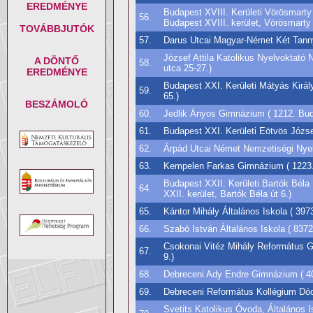
EREDMÉNYE
Budapest XVIII. Kerületi Vörösmarty
56.
Budapest XVIII. kerület, Vörösmarty 
TOVÁBBJUTÓK
57.
Darus Utcai Magyar-Német Két Tannye
József Attila Katolikus Nyelvoktató 
A DÖNTŐ
58.
utca 25-27.)
EREDMÉNYE
Budapest XXI. Kerületi Mátyás Király
59.
65.)
BESZÁMOLÓ
60.
Jedlik Ányos Gimnázium ( 1212. Buda
61.
Budapest XXI. Kerületi Eötvös József
62.
Árpád Utcai Német Nemzetiségi Nyelv
63.
Kempelen Farkas Gimnázium ( 1223. 
Budapest XXII. Kerületi Bartók Béla 
64.
XXII. kerület, Bartók Béla út 6.)
65.
Kántor Mihály Általános Iskola ( 3973
66.
Szabó István Általános Iskola ( 8372
Csokonai Vitéz Mihály Református Gi
67.
9.)
68.
Debreceni Ady Endre Gimnázium ( 40
69.
Debreceni Református Kollégium Dóc
Svetits Katolikus Óvoda, Általános 