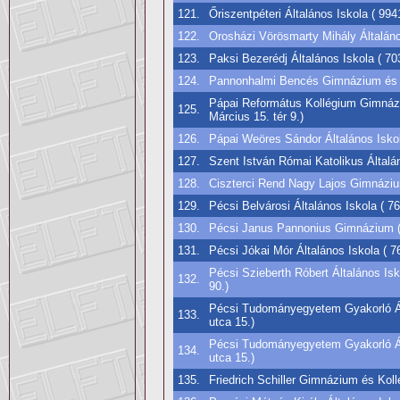
121.
Őriszentpéteri Általános Iskola ( 994
122.
Orosházi Vörösmarty Mihály Általáno
123.
Paksi Bezerédj Általános Iskola ( 7
124.
Pannonhalmi Bencés Gimnázium és S
Pápai Református Kollégium Gimnáz
125.
Március 15. tér 9.)
126.
Pápai Weöres Sándor Általános Iskola
127.
Szent István Római Katolikus Általán
128.
Ciszterci Rend Nagy Lajos Gimnáziu
129.
Pécsi Belvárosi Általános Iskola ( 7
130.
Pécsi Janus Pannonius Gimnázium ( 
131.
Pécsi Jókai Mór Általános Iskola ( 7
Pécsi Szieberth Róbert Általános Is
132.
90.)
Pécsi Tudományegyetem Gyakorló Ál
133.
utca 15.)
Pécsi Tudományegyetem Gyakorló Ál
134.
utca 15.)
135.
Friedrich Schiller Gimnázium és Koll