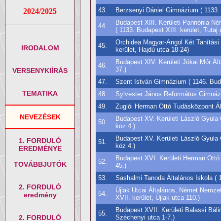
43.
Berzsenyi Dániel Gimnázium ( 1133. B
2024/2025
Budapest XIII. Kerületi Pannónia Né
44.
( 1133. Budapest XIII. kerület, Tutaj 
Orchidea Magyar-Angol Két Tanítási 
45.
IRODALOM
kerület, Hajdú utca 18-24)
Budapest XIV. Kerületi Jókai Mór Ált
46.
37.)
VERSENYKIÍRÁS
47.
Szent István Gimnázium ( 1146. Budap
TEMATIKA
48.
Sylvester János Református Gimnáziu
49.
Zuglói Herman Ottó Tudásközpont Ált
NEVEZÉSEK
Budapest XV. Kerületi László Gyula 
50.
köz 4.)
Budapest XV. Kerületi László Gyula 
1. FORDULÓ
51.
köz 4.)
EREDMÉNYE
Budapest XVI. Kerületi Herman Ottó 
52.
TOVÁBBJUTÓK
45.)
53.
Sashalmi Tanoda Általános Iskola ( 1
2. FORDULÓ
Újlak Utcai Általános, Német Nemzet
54.
eredmény
XVII. kerület, Újlak utca 110.)
Budapest XVII. Kerületi Balassi Bál
55.
2. FORDULÓ
Széchenyi utca 1-7.)