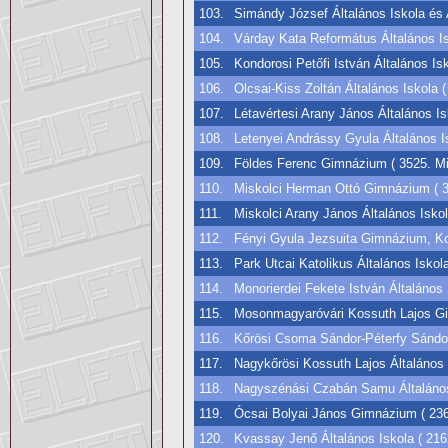
103.
Simándy József Általános Iskola és A
104.
Várday Kata Református Általános Is
105.
Kondorosi Petőfi István Általános Is
106.
Olcsai-Kiss Zoltán Általános Iskola 
107.
Létavértesi Arany János Általános Isk
108.
Letenyei Andrássy Gyula Általános Is
109.
Földes Ferenc Gimnázium ( 3525. Mi
110.
Miskolci Herman Ottó Gimnázium ( 3
111.
Miskolci Arany János Általános Iskol
112.
Fényi Gyula Jezsuita Gimnázium, Kol
113.
Park Utcai Katolikus Általános Isko
114.
Monorierdei Fekete István Általános
115.
Mosonmagyaróvári Kossuth Lajos Gim
116.
Kőrösi Csoma Sándor-Péterfy Sándor 
117.
Nagykőrösi Kossuth Lajos Általános I
118.
Nagyszénási Czabán Samu Általános 
119.
Ócsai Bolyai János Gimnázium ( 236
120.
Kvassay Jenő Általános Iskola ( 2162