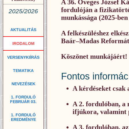
A 36. Öveges József Ká
fordulóján a fizikatört
2025/2026
munkássága (2025-ben s
AKTUALITÁS
A felkészüléshez elkés
Baár–Madas Reformátu
IRODALOM
Köszönet munkájáért!
VERSENYKIÍRÁS
TEMATIKA
Fontos informác
NEVEZÉSEK
A kérdéseket csak a
1. FORDULÓ
FEBRUÁR 03.
A 2. fordulóban, a
ifjúkora, valamint 
1. FORDULÓ
EREDMÉNYE
A 3. fordulóban, az