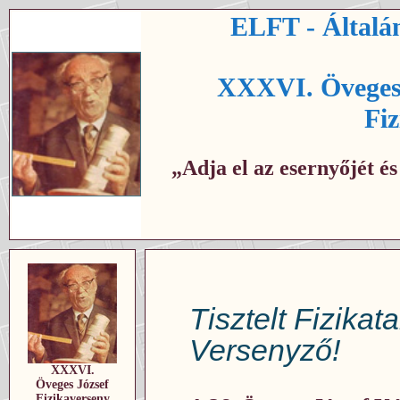
ELFT - Általán
XXXVI. Öveges 
Fi
„Adja el az esernyőjét é
Tisztelt Fizika
Versenyző!
XXXVI.
Öveges József
Fizikaverseny