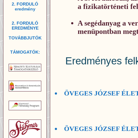
2. FORDULÓ
a fizikatörténeti f
eredmény
A segédanyag a v
2. FORDULÓ
EREDMÉNYE
menüpontban megta
TOVÁBBJUTÓK
TÁMOGATÓK:
Eredményes fel
ÖVEGES JÓZSEF ÉLETÚ
ÖVEGES JÓZSEF ÉLETÚ