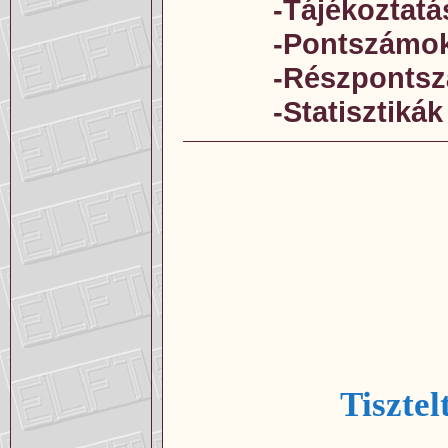
-Tájékoztatá
-Pontszámo
-Részponts
-Statisztikák
Tisztel