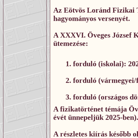
Az Eötvös Loránd Fizikai 
hagyományos versenyét.
A XXXVI. Öveges József K
ütemezése:
1. forduló (iskolai): 20
2. forduló (vármegyei/
3. forduló (országos d
A fizikatörténet témája
Öv
évét ünnepeljük 2025-ben)
A részletes kiírás később 