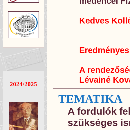
medencei Fi
Kedves Koll
Eredményes f
A rendezősé
Lévainé Kov
2024/2025
TEMATIKA
A fordulók f
szükséges i