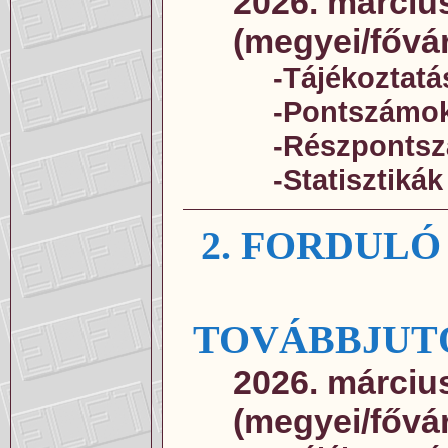
2026. március
(megyei/fővá
-Tájékoztatá
-Pontszámo
-Részponts
-Statisztikák
2. FORDUL
TOVÁBBJUT
2026. március
(megyei/fővá