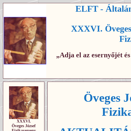
ELFT - Általán
XXXVI. Öveges 
Fi
„Adja el az esernyőjét é
Öveges J
Fizik
XXXVI.
Öveges József
Fizikaverseny