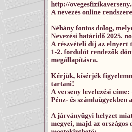
http://ovegesfizikaverseny
A nevezés online rendszere
Néhány fontos dolog, melye
Nevezési határidő 2025. n
A részvételi díj az elnyer
1-2. fordulót rendezők dön
megállapításra.
Kérjük, kísérjék figyelemm
tartani!
A verseny levelezési címe
Pénz- és számlaügyekben az
A járványügyi helyzet mia
megyei, majd az országos dö
megtekinthető: