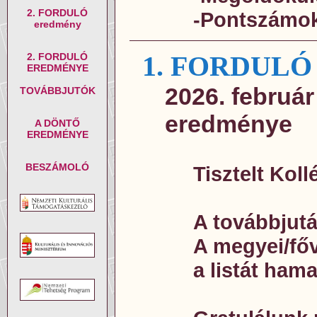
2. FORDULÓ
-Pontszámok
eredmény
1. FORDUL
2. FORDULÓ
EREDMÉNYE
2026. február
TOVÁBBJUTÓK
eredménye
A DÖNTŐ
EREDMÉNYE
BESZÁMOLÓ
Tisztelt Kol
A továbbjut
A megyei/főv
a listát ham