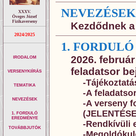
NEVEZÉSEK
XXXV.
Öveges József
Fizikaverseny
Kezdődnek a
2024/2025
1. FORDULÓ
2026. február
IRODALOM
feladatsor be
VERSENYKIÍRÁS
-Tájékoztatá
TEMATIKA
-A feladatso
NEVEZÉSEK
-A verseny 
(JELENTÉSE
1. FORDULÓ
EREDMÉNYE
-Rendkívüli
TOVÁBBJUTÓK
-Megoldókul