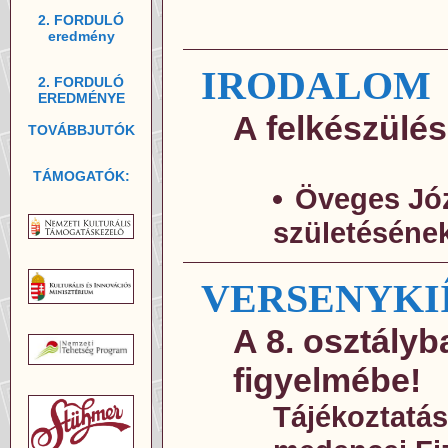
2. FORDULÓ
eredmény
IRODALOM
2. FORDULÓ
EREDMÉNYE
A felkészülés
TOVÁBBJUTÓK
TÁMOGATÓK:
Öveges Józ
születésének
VERSENYKI
A 8. osztályba
figyelmébe!
Tájékoztatás