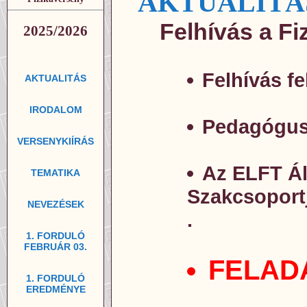
AKTUALITÁ
Felhívás a Fi
2025/2026
Felhívás fe
AKTUALITÁS
IRODALOM
Pedagógusok
VERSENYKIÍRÁS
Az ELFT Ál
TEMATIKA
Szakcsoportj
NEVEZÉSEK
.
1. FORDULÓ
FEBRUÁR 03.
FELADAT
1. FORDULÓ
EREDMÉNYE