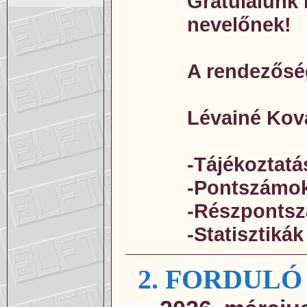
Gratulálunk 
nevelőnek!
A rendezősé
Lévainé Kov
-Tájékoztatá
-Pontszámo
-Részponts
-Statisztikák
2. FORDULÓ 