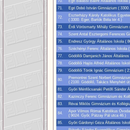
70.
Egri Balassi Bálint Általános Iskola
71.
Egri Dobó István Gimnázium ( 3300. 
Eszterházy Károly Katolikus Egyete
72.
( 3300. Eger, Bartók Béla tér 4.)
73.
Érdi Vörösmarty Mihály Gimnázium ( 
74.
Szent Antal Esztergomi Ferences Gi
75.
Endresz György Általános Iskola ( 8
76.
Széchényi Ferenc Általános Iskola (
77.
Gödöllői Damjanich János Általános 
78.
Gödöllői Hajós Alfréd Általános Isko
79.
Gödöllői Török Ignác Gimnázium ( 21
Premontrei Szent Norbert Gimnáziu
80.
( 2100. Gödöllő, Takács Menyhért út
81.
Győri Ménfőcsanaki Petőfi Sándor Ál
82.
Kazinczy Ferenc Gimnázium és Kollé
83.
Révai Miklós Gimnázium és Kollégium
Apor Vilmos Római Katolikus Óvoda,
84.
( 9024. Győr, Pátzay Pál utca 46.)
85.
Győri Gárdonyi Géza Általános Iskol
Péterfy Sándor Evangélikus Gimnázi