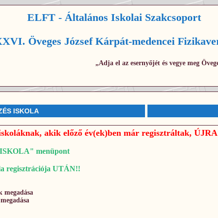
ELFT - Általános Iskolai Szakcsoport
XVI. Öveges József Kárpát-medencei Fizikave
„Adja el az esernyőjét és vegye meg Övege
ZÉS ISKOLA
iskoláknak, akik előző év(ek)ben már regisztráltak,
ÉS ISKOLA" menüpont
ola regisztrációja UTÁN!!
k megadása
 megadása