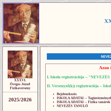
XX
NEVE
Azon 
I. Iskola regisztrációja -- "NEVEZ
XXXVI.
Öveges József
II. Versenyző(k)) regisztrációja -- Isk
Fizikaverseny
Bejelentkezés
ISKOLA ADATAI -- Tagintézménye
2025/2026
ISKOLA ADATAI -- Fizika tanárok
NEVEZÉS TANULÓ