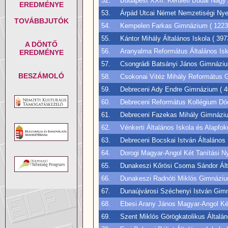
52.
Budapest XXII. Kerületi Budai Nagy 
EREDMÉNYE
53.
Árpád Utcai Német Nemzetiségi Nyelv
TOVÁBBJUTÓK
54.
Kempelen Farkas Gimnázium ( 1223. 
55.
Kántor Mihály Általános Iskola ( 397
A DÖNTŐ
56.
Aranyalma Református Általános Isk
EREDMÉNYE
57.
Csongrádi Batsányi János Gimnázium
BESZÁMOLÓ
58.
Csokonai Vitéz Mihály Református Gi
59.
Debreceni Ady Endre Gimnázium ( 40
60.
Debreceni Református Kollégium Dó
61.
Debreceni Fazekas Mihály Gimnáziu
62.
Vénkerti Általános Iskola és Alapfo
63.
Debreceni Bocskai István Általános 
64.
Dorogi Magyar-Angol Két Tanítási Nye
65.
Dunakeszi Kőrösi Csoma Sándor Álta
66.
Dunakeszi Radnóti Miklós Gimnázium
67.
Dunaújvárosi Széchenyi István Gimn
68.
Ebesi Arany János Magyar-Angol Két 
69.
Szent Miklós Görögkatolikus Általán