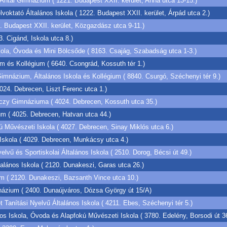
Antal Gimnázium ( 1221. Budapest XXII. kerület, Anna utca 13-15.)
oktató Általános Iskola ( 1222. Budapest XXII. kerület, Árpád utca 2.)
Budapest XXII. kerület, Közgazdász utca 9-11.)
3. Cigánd, Iskola utca 8.)
ola, Óvoda és Mini Bölcsőde ( 8163. Csajág, Szabadság utca 1-3.)
 és Kollégium ( 6640. Csongrád, Kossuth tér 1.)
mnázium, Általános Iskola és Kollégium ( 8840. Csurgó, Széchenyi tér 9.)
24. Debrecen, Liszt Ferenc utca 1.)
czy Gimnáziuma ( 4024. Debrecen, Kossuth utca 35.)
m ( 4025. Debrecen, Hatvan utca 44.)
kú Művészeti Iskola ( 4027. Debrecen, Sinay Miklós utca 6.)
Iskola ( 4029. Debrecen, Munkácsy utca 4.)
lvű és Sportiskolai Általános Iskola ( 2510. Dorog, Bécsi út 49.)
lános Iskola ( 2120. Dunakeszi, Garas utca 26.)
 ( 2120. Dunakeszi, Bazsanth Vince utca 10.)
ázium ( 2400. Dunaújváros, Dózsa György út 15/A)
Tanítási Nyelvű Általános Iskola ( 4211. Ebes, Széchenyi tér 5.)
os Iskola, Óvoda és Alapfokú Művészeti Iskola ( 3780. Edelény, Borsodi út 3