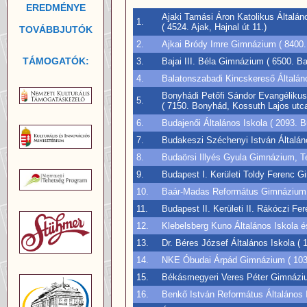
EREDMÉNYE
Ajaki Tamási Áron Katolikus Általá
1.
( 4524. Ajak, Hajnal út 11.)
TOVÁBBJUTÓK
2.
Ajkai Bródy Imre Gimnázium ( 8400. 
TÁMOGATÓK:
3.
Bajai III. Béla Gimnázium ( 6500. Ba
4.
Balatonszabadi Kincskereső Általáno
Bonyhádi Petőfi Sándor Evangélikus
5.
( 7150. Bonyhád, Kossuth Lajos utca
6.
Budajenői Általános Iskola ( 2093. B
7.
Budakeszi Széchenyi István Általáno
8.
Budaörsi Illyés Gyula Gimnázium, T
9.
Budapest I. Kerületi Toldy Ferenc Gi
10.
Baár-Madas Református Gimnázium, Ál
11.
Budapest II. Kerületi II. Rákóczi Fe
12.
Klebelsberg Kuno Általános Iskola é
13.
Dr. Béres József Általános Iskola ( 
14.
NKE Óbudai Árpád Gimnázium ( 1034.
15.
Békásmegyeri Veres Péter Gimnázium 
16.
Benkő István Református Általános I