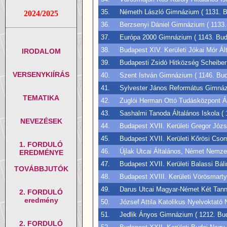
35.
Németh László Gimnázium ( 1131. Bud
2024/2025
36.
Berzsenyi Dániel Gimnázium ( 1133. 
37.
Európa 2000 Gimnázium ( 1143. Budap
38.
Budapest XIV. Kerületi Jókai Mór Ált
IRODALOM
39.
Budapesti Zsidó Hitközség Scheiber 
VERSENYKIÍRÁS
40.
Szent István Gimnázium ( 1146. Budap
41.
Sylvester János Református Gimnázi
TEMATIKA
42.
Zuglói Herman Ottó Tudásközpont Ált
43.
Sashalmi Tanoda Általános Iskola ( 
NEVEZÉSEK
44.
Budapest XVII. Kerületi Gregor Józse
45.
Budapest XVII. Kerületi Kőrösi Csom
1. FORDULÓ
46.
Újlak Utcai Általános, Német Nemzet
EREDMÉNYE
47.
Budapest XVII. Kerületi Balassi Bál
TOVÁBBJUTÓK
48.
Budapest XVIII. Kerületi Vörösmarty
49.
Darus Utcai Magyar-Német Két Tannye
2. FORDULÓ
eredmény
50.
József Attila Katolikus Nyelvoktató 
51.
Jedlik Ányos Gimnázium ( 1212. Bud
2. FORDULÓ