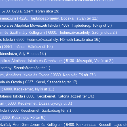
 ( 5700. Gyula, Szent István utca 29)
mnázium ( 4220. Hajdúböszörmény, Bocskai István tér 12.)
kola és Alapfokú Művészeti Iskola ( 4087. Hajdúdorog, Tokaji út 5.)
m és Szathmáry Kollégium ( 6800. Hódmezővásárhely, Szőnyi utca 2.)
 Iskola ( 6800. Hódmezővásárhely, Németh László utca 16.)
 ( 3851. Ináncs, Rákóczi út 10.)
 Jánosháza, Ady E. utca 14.)
olikus Általános Iskola és Gimnázium ( 5130. Jászapáti, Vasút út 2.)
berény, Szentháromság tér 1.)
m, Általános Iskola és Óvoda ( 9330. Kapuvár, Fő tér 27.)
skola és Óvoda ( 6237. Kecel, Szabadság tér 17)
( 6000. Kecskemét, Nyíri út 11.)
ltalános Iskola ( 6000. Kecskemét, Katona József tér 14.)
m ( 6000. Kecskemét, Dózsa György út 3.)
kola ( 6000. Kecskemét, Szabadság tér 7.)
8360. Keszthely, Fő tér 9.)
Szilády Áron Gimnázium és Kollégium ( 6400. Kiskunhalas, Kossuth Lajos ut