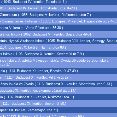
 1043. Budapest IV. kerület, Tanoda tér 1.)
48. Budapest IV. kerület, Tóth Aladár utca 16-20.)
Gimnázium ( 1053. Budapest V. kerület, Reáltanoda utca 7.)
Gimnázium és Kollégium ( 1053. Budapest V. kerület, Papnövelde utca 4-6.
est V. kerület, Veres Pálné utca 36-38.)
alános Iskola ( 1062. Budapest VI. kerület, Bajza utca 49-51.)
tási Nyelvű Általános Iskola ( 1085. Budapest VIII. kerület, Somogyi Béla ut
1104. Budapest X. kerület, Harmat utca 88.)
Iskola ( 1106. Budapest X. kerület, Keresztúri út 7-9.)
nos Iskola, Alapfokú Művészeti Iskola, Óvoda-Bölcsőde és Sportiskola
tca 1.)
ola ( 1113. Budapest XI. kerület, Bocskai út 47-49.)
 ( 1114. Budapest XI. kerület, Villányi út 27.)
lános Iskola és Óvoda ( 1116. Budapest XI. kerület, Albertfalva utca 9-13.)
 Budapest XI. kerület, Kecskeméti József utca 14.)
la ( 1116. Budapest XI. kerület, Kiskőrös utca 1.)
 1119. Budapest XI. kerület, Sopron út 50.)
est XII. kerület, Városmajor utca 71)
ola ( 1122. Budapest XII. kerület, Városmajor utca 59.)