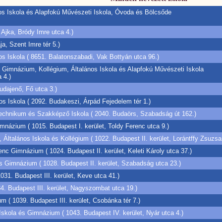
nos Iskola és Alapfokú Művészeti Iskola, Óvoda és Bölcsőde
Ajka, Bródy Imre utca 4.)
ja, Szent Imre tér 5.)
s Iskola ( 8651. Balatonszabadi, Vak Bottyán utca 96.)
 Gimnázium, Kollégium, Általános Iskola és Alapfokú Művészeti Iskola
 4.)
udajenő, Fő utca 3.)
s Iskola ( 2092. Budakeszi, Árpád Fejedelem tér 1.)
echnikum és Szakképző Iskola ( 2040. Budaörs, Szabadság út 162.)
mnázium ( 1015. Budapest I. kerület, Toldy Ferenc utca 9.)
talános Iskola és Kollégium ( 1022. Budapest II. kerület, Lorántffy Zsuzsa
renc Gimnázium ( 1024. Budapest II. kerület, Keleti Károly utca 37.)
s Gimnázium ( 1028. Budapest II. kerület, Szabadság utca 23.)
1031. Budapest III. kerület, Keve utca 41.)
 Budapest III. kerület, Nagyszombat utca 19.)
( 1039. Budapest III. kerület, Csobánka tér 7.)
skola és Gimnázium ( 1043. Budapest IV. kerület, Nyár utca 4.)