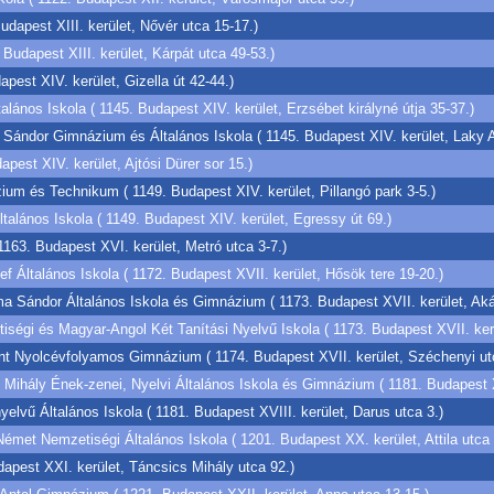
apest XIII. kerület, Nővér utca 15-17.)
Budapest XIII. kerület, Kárpát utca 49-53.)
est XIV. kerület, Gizella út 42-44.)
alános Iskola ( 1145. Budapest XIV. kerület, Erzsébet királyné útja 35-37.)
Sándor Gimnázium és Általános Iskola ( 1145. Budapest XIV. kerület, Laky A
est XIV. kerület, Ajtósi Dürer sor 15.)
um és Technikum ( 1149. Budapest XIV. kerület, Pillangó park 3-5.)
alános Iskola ( 1149. Budapest XIV. kerület, Egressy út 69.)
1163. Budapest XVI. kerület, Metró utca 3-7.)
f Általános Iskola ( 1172. Budapest XVII. kerület, Hősök tere 19-20.)
a Sándor Általános Iskola és Gimnázium ( 1173. Budapest XVII. kerület, Aká
iségi és Magyar-Angol Két Tanítási Nyelvű Iskola ( 1173. Budapest XVII. kerü
int Nyolcévfolyamos Gimnázium ( 1174. Budapest XVII. kerület, Széchenyi utc
 Mihály Ének-zenei, Nyelvi Általános Iskola és Gimnázium ( 1181. Budapest X
lvű Általános Iskola ( 1181. Budapest XVIII. kerület, Darus utca 3.)
Német Nemzetiségi Általános Iskola ( 1201. Budapest XX. kerület, Attila utca 
apest XXI. kerület, Táncsics Mihály utca 92.)