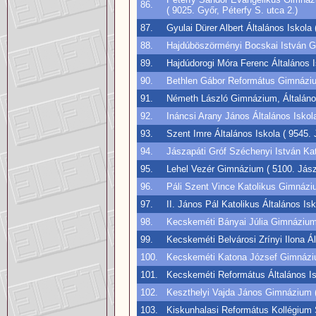
86.
( 9025. Győr, Péterfy S. utca 2.)
87.
Gyulai Dürer Albert Általános Iskola
88.
Hajdúböszörményi Bocskai István Gi
89.
Hajdúdorogi Móra Ferenc Általános Is
90.
Bethlen Gábor Református Gimnáziu
91.
Németh László Gimnázium, Általános
92.
Ináncsi Arany János Általános Iskola
93.
Szent Imre Általános Iskola ( 9545.
94.
Jászapáti Gróf Széchenyi István Kat
95.
Lehel Vezér Gimnázium ( 5100. Jász
96.
Páli Szent Vince Katolikus Gimnáziu
97.
II. János Pál Katolikus Általános I
98.
Kecskeméti Bányai Júlia Gimnázium 
99.
Kecskeméti Belvárosi Zrínyi Ilona Á
100.
Kecskeméti Katona József Gimnáziu
101.
Kecskeméti Református Általános Is
102.
Keszthelyi Vajda János Gimnázium ( 
103.
Kiskunhalasi Református Kollégium 