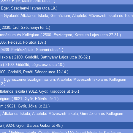
 ( 3300. Eger, Malomárok utca 1.)
Eger, Széchenyi István utca 19.)
m Gyakorló Általános Iskola, Gimnázium, Alapfokú Művészeti Iskola és Tec
2030. Érd, Széchenyi tér 1.)
mnázium és Kollégium ( 2500. Esztergom, Kossuth Lajos utca 27-31.)
086. Felcsút, Fő utca 137.)
 9436. Fertőszéplak, Soproni utca 1.)
Iskola ( 2100. Gödöllő, Batthyány Lajos utca 30-32.)
la ( 2100. Gödöllő, Légszesz utca 10.)
00. Gödöllő, Petőfi Sándor utca 12-14.)
m, Egyházzenei Szakgimnázium, Alapfokú Művészeti Iskola és Kollégium
 2.)
talános Iskola ( 9012. Győr, Kisdobos út 1-5.)
gium ( 9021. Győr, Eötvös tér 1.)
 ( 9021. Győr, Jókai út 21.)
 Általános Iskola, Alapfokú Művészeti Iskola, Gimnázium és Kollégium
a ( 9024. Győr, Baross Gábor út 49.)
um, Általános Iskola, Óvoda, Alapfokú Művészeti Iskola és Kollégium