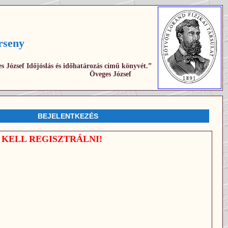
rseny
s József Időjóslás és időhatározás című könyvét.”
Öveges József
BEJELENTKEZÉS
 ÚJRA KELL REGISZTRÁLNI!