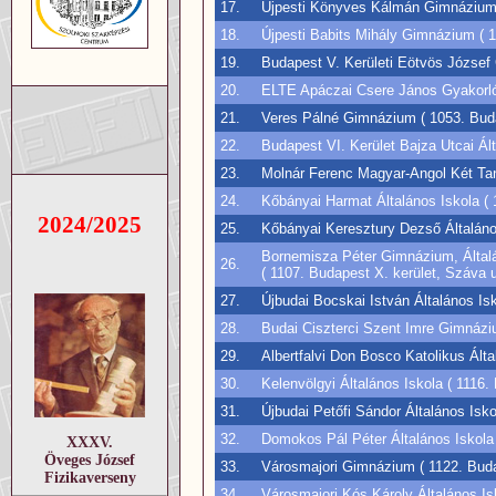
17.
Újpesti Könyves Kálmán Gimnázium (
18.
Újpesti Babits Mihály Gimnázium ( 10
19.
Budapest V. Kerületi Eötvös József 
20.
ELTE Apáczai Csere János Gyakorló 
21.
Veres Pálné Gimnázium ( 1053. Budap
22.
Budapest VI. Kerület Bajza Utcai Ált
23.
Molnár Ferenc Magyar-Angol Két Taní
24.
Kőbányai Harmat Általános Iskola ( 
2024/2025
25.
Kőbányai Keresztury Dezső Általános 
Bornemisza Péter Gimnázium, Általá
26.
( 1107. Budapest X. kerület, Száva u
27.
Újbudai Bocskai István Általános Isk
28.
Budai Ciszterci Szent Imre Gimnázium
29.
Albertfalvi Don Bosco Katolikus Álta
30.
Kelenvölgyi Általános Iskola ( 1116.
31.
Újbudai Petőfi Sándor Általános Isko
32.
Domokos Pál Péter Általános Iskola (
XXXV.
Öveges József
33.
Városmajori Gimnázium ( 1122. Budap
Fizikaverseny
34.
Városmajori Kós Károly Általános Isk