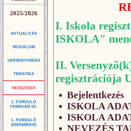
R
2025/2026
I. Iskola regi
AKTUALITÁS
ISKOLA" men
IRODALOM
VERSENYKIÍRÁS
II. Versenyző(k)
TEMATIKA
regisztrációja
NEVEZÉSEK
Bejelentkezés
1. FORDULÓ
ISKOLA ADATA
FEBRUÁR 03.
ISKOLA ADATAI
1. FORDULÓ
EREDMÉNYE
NEVEZÉS T