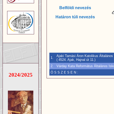
Belföldi nevezés
Határon túli nevezés
Ajaki Tamási Áron Katolikus Általános
1.
( 4524. Ajak, Hajnal út 11.)
2.
Várday Kata Református Általános Isko
Ö S S Z E S E N :
2024/2025