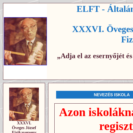
ELFT - Általán
XXXVI. Öveges 
Fi
„Adja el az esernyőjét é
NEVEZÉS ISKOLA
Azon iskolákn
regis
XXXVI.
Öveges József
Fizikaverseny