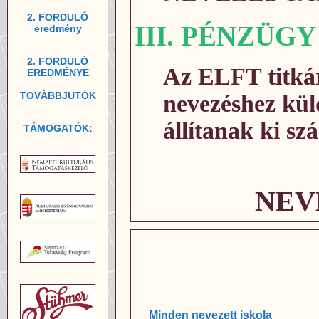
2. FORDULÓ
III. PÉNZÜGY
eredmény
2. FORDULÓ
Az ELFT titkár
EREDMÉNYE
TOVÁBBJUTÓK
nevezéshez küld
állítanak ki sz
TÁMOGATÓK:
NEV
Minden nevezett iskola