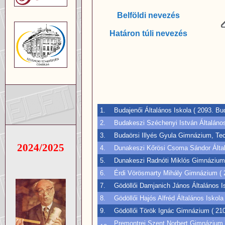
Belföldi nevezés
Határon túli nevezés
1.
Budajenői Általános Iskola ( 2093. Bu
2.
Budakeszi Széchenyi István Általános
3.
Budaörsi Illyés Gyula Gimnázium, Te
2024/2025
4.
Dunakeszi Kőrösi Csoma Sándor Általá
5.
Dunakeszi Radnóti Miklós Gimnázium 
6.
Érdi Vörösmarty Mihály Gimnázium ( 2
7.
Gödöllői Damjanich János Általános Is
8.
Gödöllői Hajós Alfréd Általános Iskola
9.
Gödöllői Török Ignác Gimnázium ( 2100
Premontrei Szent Norbert Gimnázium,