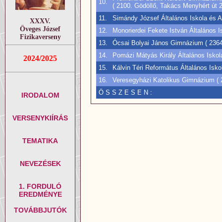
10.
( 2100. Gödöllő, Takács Menyhért út 2
11.
Simándy József Általános Iskola és Al
XXXV.
Öveges József
12.
Monorierdei Fekete István Általános I
Fizikaverseny
13.
Ócsai Bolyai János Gimnázium ( 2364
14.
Pomázi Mátyás Király Általános Iskol
2024/2025
15.
Kálvin Téri Református Általános Iskol
16.
Veresegyházi Katolikus Gimnázium ( 
Ö S S Z E S E N :
IRODALOM
VERSENYKIÍRÁS
TEMATIKA
NEVEZÉSEK
1. FORDULÓ
EREDMÉNYE
TOVÁBBJUTÓK