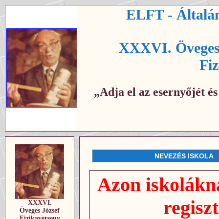
ELFT - Általán
XXXVI. Öveges 
Fi
„Adja el az esernyőjét é
NEVEZÉS ISKOLA
Azon iskolákn
regis
XXXVI.
Öveges József
Fizikaverseny