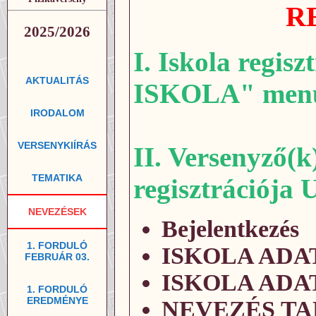
R
2025/2026
I. Iskola regi
AKTUALITÁS
ISKOLA" men
IRODALOM
VERSENYKIÍRÁS
II. Versenyző(k)
TEMATIKA
regisztrációja
NEVEZÉSEK
Bejelentkezés
1. FORDULÓ
ISKOLA ADATA
FEBRUÁR 03.
ISKOLA ADATAI
1. FORDULÓ
EREDMÉNYE
NEVEZÉS T