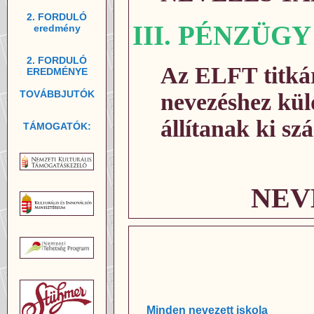
2. FORDULÓ
III. PÉNZÜGY
eredmény
2. FORDULÓ
Az ELFT titkár
EREDMÉNYE
TOVÁBBJUTÓK
nevezéshez küld
állítanak ki sz
TÁMOGATÓK:
NEV
Minden nevezett iskola