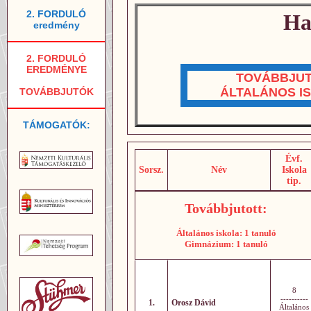
2. FORDULÓ
Ha
eredmény
2. FORDULÓ
EREDMÉNYE
TOVÁBBJU
ÁLTALÁNOS I
TOVÁBBJUTÓK
TÁMOGATÓK:
Évf.
Sorsz.
Név
Iskola
tip.
Továbbjutott:
Általános iskola: 1 tanuló
Gimnázium: 1 tanuló
8
----------
1.
Orosz Dávid
Általános