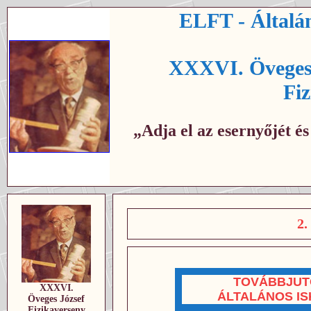
ELFT - Általán
XXXVI. Öveges 
Fi
„Adja el az esernyőjét é
2
TOVÁBBJUT
XXXVI.
ÁLTALÁNOS I
Öveges József
Fizikaverseny