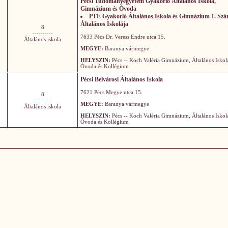
Pécsi Tudományegyetem Gyakorló Általános Iskola,
Gimnázium és Óvoda
PTE Gyakorló Általános Iskola és Gimnázium 1. Sz
Általános Iskolája
8
----------
7633 Pécs Dr. Veress Endre utca 15.
Általános iskola
MEGYE:
Baranya vármegye
HELYSZIN:
Pécs -- Koch Valéria Gimnázium, Általános Iskol
Óvoda és Kollégium
Pécsi Belvárosi Általános Iskola
7621 Pécs Megye utca 15.
8
----------
MEGYE:
Baranya vármegye
Általános iskola
HELYSZIN:
Pécs -- Koch Valéria Gimnázium, Általános Iskol
Óvoda és Kollégium