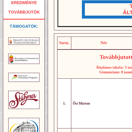
EREDMÉNYE
ÁL
TOVÁBBJUTÓK
TÁMOGATÓK:
Sorsz.
Név
Továbbjutott
Általános iskola: 3 ta
Gimnázium: 0 tanu
1.
Ősi Márton