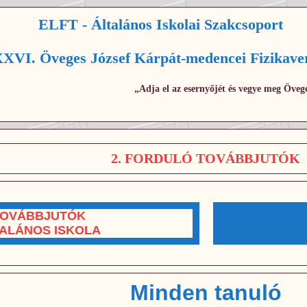
ELFT - Általános Iskolai Szakcsoport
XVI. Öveges József Kárpát-medencei Fizikave
„Adja el az esernyőjét és vegye meg Övege
2. FORDULÓ TOVÁBBJUTÓK
OVÁBBJUTÓK
ALÁNOS ISKOLA
Minden tanuló