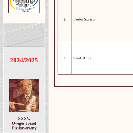
2.
Pauler Szilárd
3.
Szőrfi Anna
2024/2025
XXXV.
Öveges József
Fizikaverseny