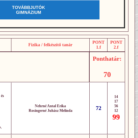
TOVÁBBJUTÓK
GIMNÁZIUM
PONT
PONT
Fizika / felkészítő tanár
1.f
2.f
Ponthatár:
70
 és
14
17
Nehrné Antal Erika
56
72
Rosingerné Juhász Melinda
12
99
a,