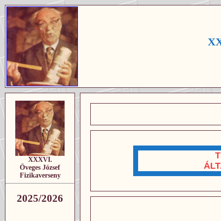
XX
T
XXXVI.
ÁLT
Öveges József
Fizikaverseny
2025/2026