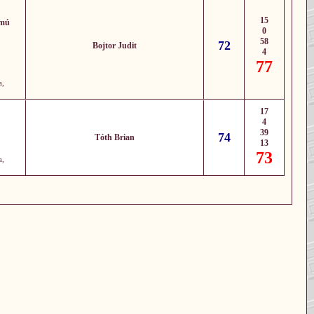
15
ámú
0
58
72
Bojtor Judit
4
77
a,
17
4
39
74
Tóth Brian
13
73
a,