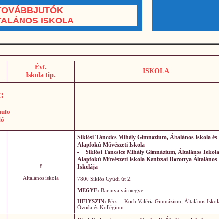
TOVÁBBJUTÓK
TALÁNOS ISKOLA
Évf.
ISKOLA
Iskola tip.
:
nuló
ló
Siklósi Táncsics Mihály Gimnázium, Általános Iskola és
Alapfokú Művészeti Iskola
Siklósi Táncsics Mihály Gimnázium, Általános Iskola
Alapfokú Művészeti Iskola Kanizsai Dorottya Általános
8
Iskolája
----------
Általános iskola
7800 Siklós Gyűdi út 2.
MEGYE:
Baranya vármegye
HELYSZIN:
Pécs -- Koch Valéria Gimnázium, Általános Iskol
Óvoda és Kollégium