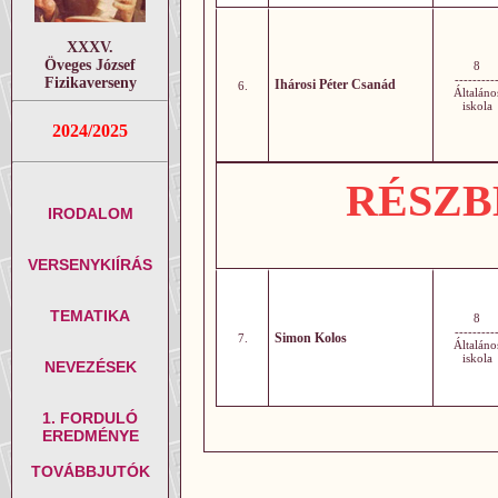
XXXV.
Öveges József
8
---------
Fizikaverseny
Ihárosi Péter Csanád
6.
Általáno
iskola
2024/2025
RÉSZBE
IRODALOM
VERSENYKIÍRÁS
TEMATIKA
8
---------
Simon Kolos
7.
Általáno
iskola
NEVEZÉSEK
1. FORDULÓ
EREDMÉNYE
TOVÁBBJUTÓK