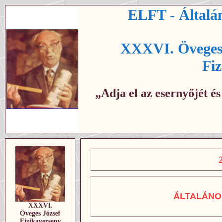
ELFT - Általán
XXXVI. Öveges 
Fi
„Adja el az esernyőjét é
ÁLTALÁNO
XXXVI.
Öveges József
Fizikaverseny