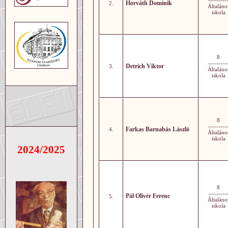
---------
Horváth Dominik
2.
Általáno
iskola
8
---------
Detrich Viktor
3.
Általáno
iskola
8
---------
Farkas Barnabás László
4.
Általáno
iskola
2024/2025
8
---------
Pál Olivér Ferenc
5.
Általáno
iskola