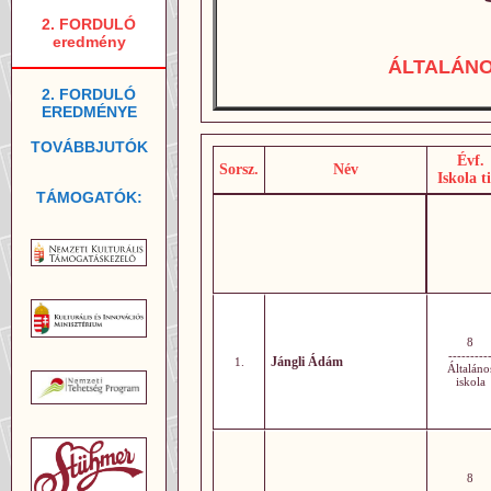
2. FORDULÓ
eredmény
ÁLTALÁN
2. FORDULÓ
EREDMÉNYE
TOVÁBBJUTÓK
Évf.
Sorsz.
Név
Iskola t
TÁMOGATÓK:
8
---------
Jángli Ádám
1.
Általáno
iskola
8