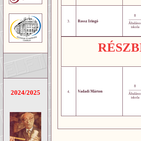
8
---------
Rossz Iringó
3.
Általáno
iskola
RÉSZBE
8
---------
2024/2025
Vadadi Márton
4.
Általáno
iskola