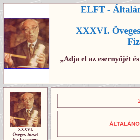
ELFT - Általán
XXXVI. Öveges 
Fi
„Adja el az esernyőjét é
ÁLTALÁNO
XXXVI.
Öveges József
Fizikaverseny