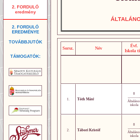
2. FORDULÓ
eredmény
ÁLTALÁN
2. FORDULÓ
EREDMÉNYE
TOVÁBBJUTÓK
Évf.
Sorsz.
Név
Iskola t
TÁMOGATÓK:
8
---------
Tóth Máté
1.
Általáno
iskola
8
---------
Tábori Kristóf
2.
Általáno
iskola