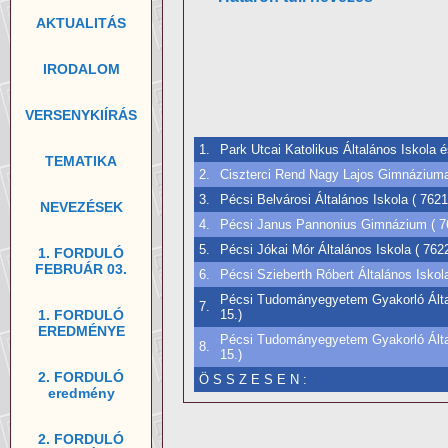
AKTUALITÁS
IRODALOM
VERSENYKIÍRÁS
1.
Park Utcai Katolikus Általános Iskola 
TEMATIKA
2.
Ciszterci Rend Nagy Lajos Gimnáziuma 
3.
Pécsi Belvárosi Általános Iskola ( 762
NEVEZÉSEK
4.
Pécsi Janus Pannonius Gimnázium ( 76
5.
Pécsi Jókai Mór Általános Iskola ( 762
1. FORDULÓ
FEBRUÁR 03.
6.
Pécsi Szieberth Róbert Általános Iskol
Pécsi Tudományegyetem Gyakorló Által
7.
1. FORDULÓ
15.)
EREDMÉNYE
Pécsi Tudományegyetem Gyakorló Által
8.
15.)
2. FORDULÓ
Ö S S Z E S E N :
eredmény
2. FORDULÓ