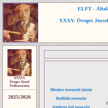
ELFT - Által
XXXV. Öveges József
XXXVI.
Öveges József
Fizikaverseny
Minden nevezett iskola
2025/2026
Belföldi nevezés
Határon túli nevezés