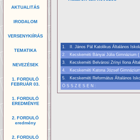
AKTUALITÁS
IRODALOM
VERSENYKIÍRÁS
1.
II. János Pál Katolikus Általános Isko
TEMATIKA
2.
Kecskeméti Bányai Júlia Gimnázium ( 
3.
Kecskeméti Belvárosi Zrínyi Ilona Álta
NEVEZÉSEK
4.
Kecskeméti Katona József Gimnázium 
5.
Kecskeméti Református Általános Isko
1. FORDULÓ
FEBRUÁR 03.
Ö S S Z E S E N :
1. FORDULÓ
EREDMÉNYE
2. FORDULÓ
eredmény
2. FORDULÓ