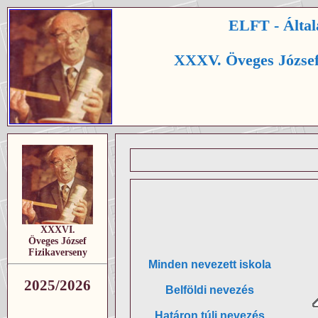
ELFT - Által
XXXV. Öveges József
XXXVI.
Öveges József
Fizikaverseny
Minden nevezett iskola
2025/2026
Belföldi nevezés
Határon túli nevezés