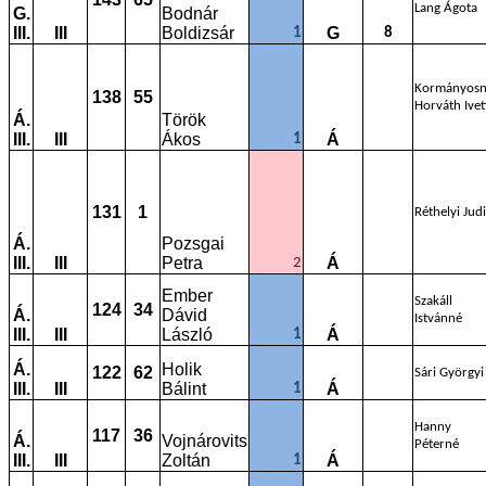
Lang Ágota
G.
Bodnár
III.
III
Boldizsár
G
1
8
Kormányos
138
55
Horváth Ivet
Á.
Török
III.
III
Ákos
Á
1
131
1
Réthelyi Judi
Á.
Pozsgai
III.
III
Petra
Á
2
Ember
Szakáll
124
34
Á.
Dávid
Istvánné
III.
III
László
Á
1
Á.
Holik
122
62
Sári Györgyi
III.
III
Bálint
Á
1
Hanny
117
36
Á.
Vojnárovits
Péterné
III.
III
Zoltán
Á
1