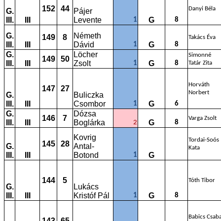
152
44
Danyi Béla
G.
Pájer
III.
III
Levente
G
1
8
G.
Németh
149
8
Takács Éva
III.
III
Dávid
G
1
8
G.
Löcher
Simonné
149
50
III.
III
Zsolt
G
1
8
Tatár Zita
Horváth
147
27
Norbert
G.
Buliczka
III.
III
Csombor
G
1
6
G.
Dózsa
146
7
Varga Zsolt
III.
III
Boglárka
G
2
8
Kovrig
Tordai-Soós
145
28
G.
Antal-
Kata
III.
III
Botond
G
1
144
5
Tóth Tibor
G.
Lukács
III.
III
Kristóf Pál
G
1
8
Babics Csaba
143
65