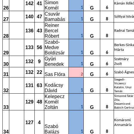
Simon
142
41
Kámán Ildik
26
Kornél
G
1
6
Csuvár
140
47
Szittyai Istv
27
Barnabás
G
1
8
Reiner
136
43
Bercel
Radnai Tamá
28
Róbert
G
1
8
Szabó-
Berkes-Sink
133
56
Medve
Márta
29
Boldizsár
G
1
6
Gyúri
Szatmáry
132
9
30
Benedek
G
1
6
Zsolt
132
22
Szabó Ágnes
31
Sas Flóra
G
2
6
Szegedi-
Viczencz
Kodácsy
131
63
Katalin, Unyi
32
Dávid
G
1
8
Tamás
Kelepecz
Simonné Tatár
Zita,
129
48
Kornél
Dezamicsné
33
Zoltán
G
1
8
Babich Gertru
Komáromi
127
4
Annamária
Szabó
34
Balázs
G
1
8