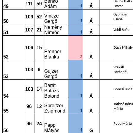
Benkő
Deliné Batta
111
59
49
Ádám
Á
1
Emese
Gyömbér
Vincze
109
52
Csaba
50
Gergő
Á
1
Nemény
107
21
Veldi Beáta
51
Nimród
Á
1
106
15
Dúcz Mihály
Prenner
52
Bianka
Á
2
Szakáll
103
6
Gujzer
Istvánné
53
Gergő
Á
1
Barát
103
14
Gönczi Judit
Balázs
54
Botond
Á
1
Tóthné Bóna
Spreitzer
96
12
Márta
55
Zsigmond
Á
1
96
24
Popa Márta
Papp
56
Mátyás
G
1