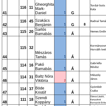
Gheorghita
Tordai-Soós
116
11
Mark-
Kata
41
Daniel
G
1
Szakács
116
45
Radnai Tamá
42
Benjámin
G
1
8
Sarlós
115
20
Nemes Emil
43
Barnabás
Á
1
Kormányos
115
32
Horváth Ivet
Mészáros
44
Tamás
Á
1
Gabriella
Pakó
114
16
Révész
45
Barnabás
Á
1
Mészöly
Baltz Nóra
114
31
János
46
Viktória
Á
2
Gyömbér
Böde
114
37
Csaba
47
Kristóf
Á
1
Dános László,
Szendi
111
18
Kanyukné
48
Koppány
Á
1
Kornyicki Erik