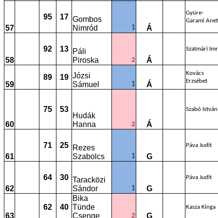
Gyüre-
95
17
Gombos
Garami Anet
57
Nimród
Á
1
92
13
Szatmári Im
Páli
58
Piroska
Á
2
Kovács
Józsi
89
19
Erzsébet
59
Sámuel
Á
1
75
53
Szabó István
Hudák
60
Hanna
Á
2
71
25
Páva Judit
Rezes
61
Szabolcs
G
1
64
30
Páva Judit
Taracközi
62
Sándor
G
1
Bika
62
40
Tünde
Kasza Kinga
63
Csenge
G
2