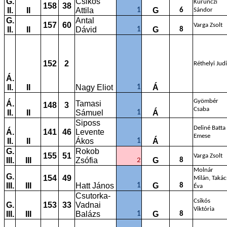
G.
Csikós
Kurunczi
158
38
II.
II
Attila
G
1
6
Sándor
G.
Antal
157
60
Varga Zsolt
II.
II
Dávid
G
1
8
152
2
Réthelyi Judi
Á.
II.
II
Nagy Eliot
Á
1
Gyömbér
Á.
Tamasi
148
3
Csaba
II.
II
Sámuel
Á
1
Siposs
Deliné Batta
Á.
141
46
Levente
Emese
II.
II
Ákos
Á
1
G.
Rokob
155
51
Varga Zsolt
III.
III
Zsófia
G
2
8
Molnár
G.
154
49
Milán, Takác
III.
III
Hatt János
G
1
8
Éva
Csutorka-
Csikós
G.
153
33
Vadnai
Viktória
III.
III
Balázs
G
1
8