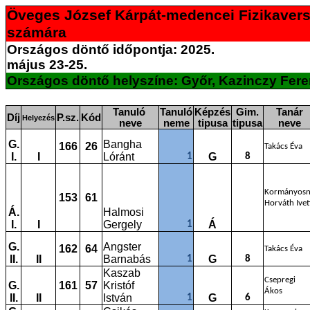
Öveges József Kárpát-medencei Fizikavers
számára
Országos döntő időpontja: 2025.
május 23-25.
Országos döntő helyszíne: Győr, Kazinczy Fer
Tanuló
Tanuló
Képzés
Gim.
Tanár
Díj
P.sz.
Kód
Helyezés
neve
neme
tipusa
tipusa
neve
G.
Bangha
166
26
Takács Éva
I.
I
Lóránt
G
1
8
Kormányos
153
61
Horváth Ivet
Á.
Halmosi
I.
I
Gergely
Á
1
G.
Angster
162
64
Takács Éva
II.
II
Barnabás
G
1
8
Kaszab
Csepregi
G.
161
57
Kristóf
Ákos
II.
II
István
G
1
6