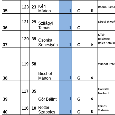
Kéri
123
23
Radnai Tamá
35
Márton
G
1
8
121
29
László József
Szilágyi
36
Tamás
G
1
Kilián
120
39
Balázsné
Csonka
Raics Katalin
37
Sebestyén
G
1
6
119
58
Wiandt Péte
Bischof
38
Márton
G
1
6
Horváth
117
35
Norbert
39
Gór Bálint
G
1
6
Csikós
Rotter
116
10
Viktória
40
Szabolcs
G
1
8