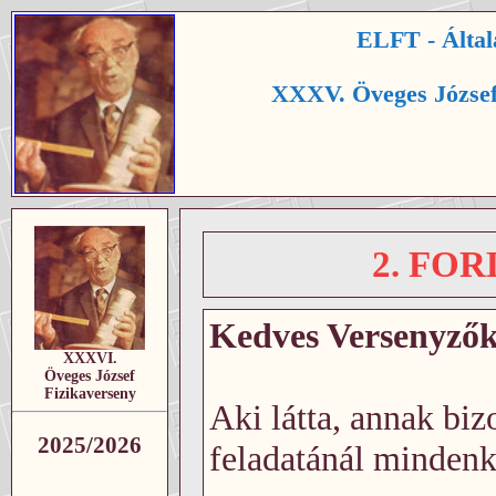
ELFT - Által
XXXV. Öveges József
2. FO
Kedves Versenyzők,
XXXVI.
Öveges József
Fizikaverseny
Aki látta, annak bizo
2025/2026
feladatánál mindenki