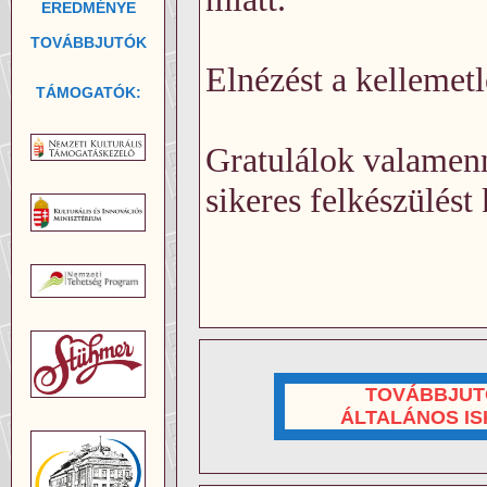
EREDMÉNYE
TOVÁBBJUTÓK
Elnézést a kellemet
TÁMOGATÓK:
Gratulálok valamen
sikeres felkészülést
TOVÁBBJUT
ÁLTALÁNOS I