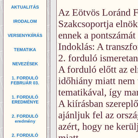
AKTUALITÁS
Az Eötvös Loránd Fi
Szakcsoportja elnöks
IRODALOM
ennek a pontszámát 
VERSENYKIÍRÁS
Indoklás: A transzfo
TEMATIKA
2. forduló ismereta
NEVEZÉSEK
A forduló előtt az el
időhiány miatt nem t
1. FORDULÓ
FEBRUÁR 03.
tematikával, így ma
1. FORDULÓ
A kiírásban szerepl
EREDMÉNYE
ajánljuk fel az orsz
2. FORDULÓ
eredmény
azért, hogy ne kerül
miatt.
2. FORDULÓ