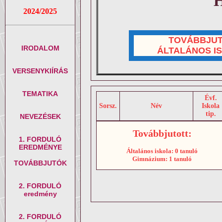
H
2024/2025
TOVÁBBJU
IRODALOM
ÁLTALÁNOS I
VERSENYKIÍRÁS
TEMATIKA
Évf.
Sorsz.
Név
Iskola
tip.
NEVEZÉSEK
Továbbjutott:
1. FORDULÓ
EREDMÉNYE
Általános iskola: 0 tanuló
Gimnázium: 1 tanuló
TOVÁBBJUTÓK
2. FORDULÓ
eredmény
2. FORDULÓ