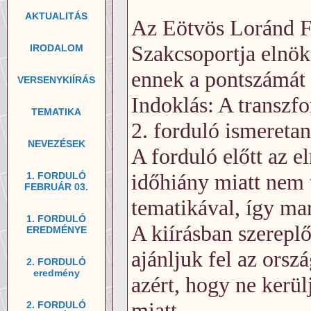
AKTUALITÁS
Az Eötvös Loránd Fi
Szakcsoportja elnöks
IRODALOM
ennek a pontszámát 
VERSENYKIÍRÁS
Indoklás: A transzfo
TEMATIKA
2. forduló ismereta
NEVEZÉSEK
A forduló előtt az el
időhiány miatt nem t
1. FORDULÓ
FEBRUÁR 03.
tematikával, így ma
1. FORDULÓ
A kiírásban szerepl
EREDMÉNYE
ajánljuk fel az orsz
2. FORDULÓ
eredmény
azért, hogy ne kerül
miatt.
2. FORDULÓ