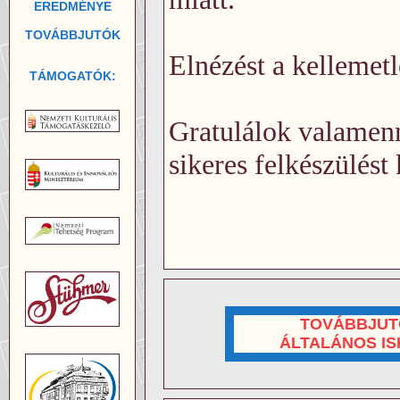
EREDMÉNYE
TOVÁBBJUTÓK
Elnézést a kellemet
TÁMOGATÓK:
Gratulálok valamen
sikeres felkészülést
TOVÁBBJUT
ÁLTALÁNOS I