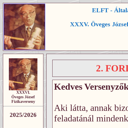
ELFT - Által
XXXV. Öveges József
2. FO
Kedves Versenyzők,
XXXVI.
Öveges József
Fizikaverseny
Aki látta, annak bizo
2025/2026
feladatánál mindenki