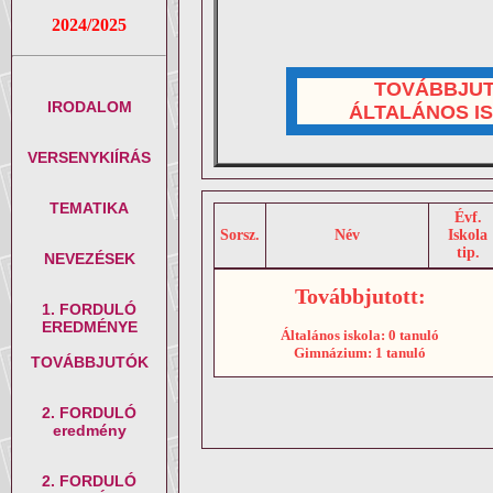
2024/2025
TOVÁBBJU
IRODALOM
ÁLTALÁNOS I
VERSENYKIÍRÁS
TEMATIKA
Évf.
Sorsz.
Név
Iskola
tip.
NEVEZÉSEK
Továbbjutott:
1. FORDULÓ
EREDMÉNYE
Általános iskola: 0 tanuló
Gimnázium: 1 tanuló
TOVÁBBJUTÓK
2. FORDULÓ
eredmény
2. FORDULÓ