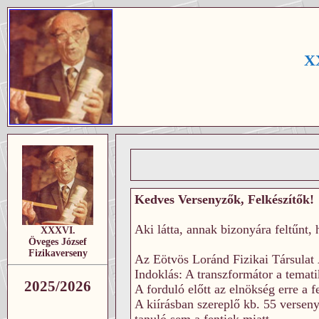
XX
Kedves Versenyzők, Felkészítők!
Aki látta, annak bizonyára feltűnt, 
XXXVI.
Öveges József
Fizikaverseny
Az Eötvös Loránd Fizikai Társulat Á
Indoklás: A transzformátor a temati
2025/2026
A forduló előtt az elnökség erre a f
A kiírásban szereplő kb. 55 verseny