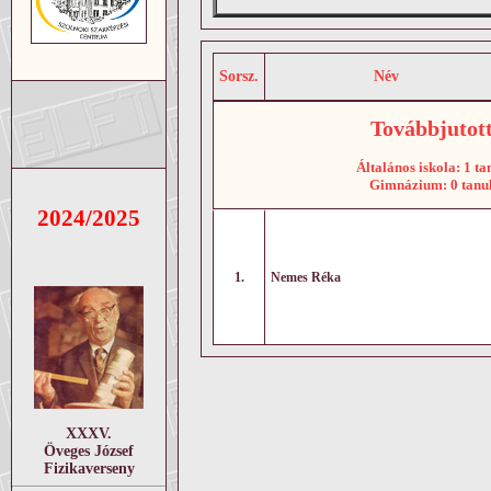
Sorsz.
Név
Továbbjutott
Általános iskola: 1 ta
Gimnázium: 0 tanu
2024/2025
1.
Nemes Réka
XXXV.
Öveges József
Fizikaverseny