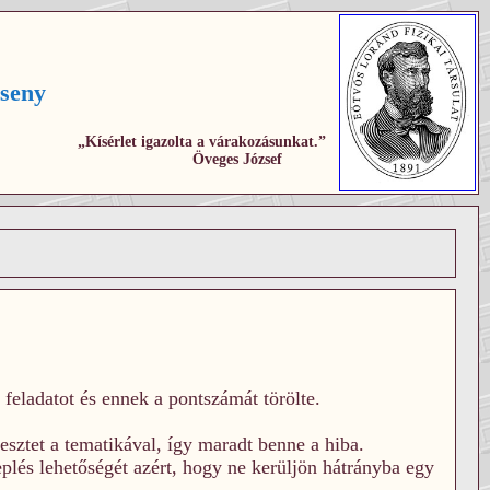
seny
„Kísérlet igazolta a várakozásunkat.”
Öveges József
feladatot és ennek a pontszámát törölte.
tesztet a tematikával, így maradt benne a hiba.
eplés lehetőségét azért, hogy ne kerüljön hátrányba egy