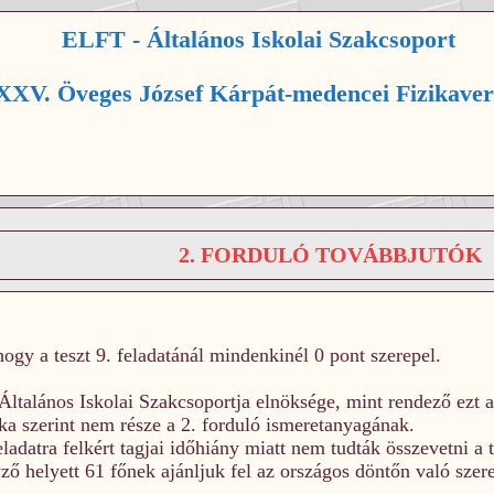
ELFT - Általános Iskolai Szakcsoport
XV. Öveges József Kárpát-medencei Fizikaver
2. FORDULÓ TOVÁBBJUTÓK
hogy a teszt 9. feladatánál mindenkinél 0 pont szerepel.
ltalános Iskolai Szakcsoportja elnöksége, mint rendező ezt a 
ka szerint nem része a 2. forduló ismeretanyagának.
eladatra felkért tagjai időhiány miatt nem tudták összevetni a 
ző helyett 61 főnek ajánljuk fel az országos döntőn való szer