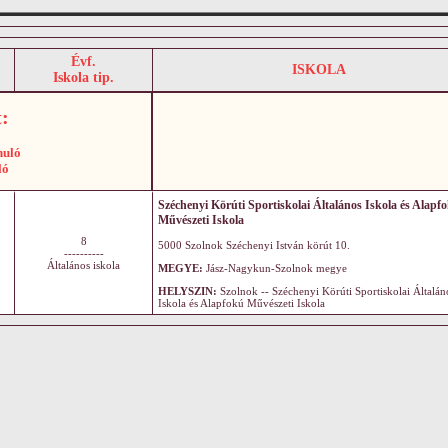
Évf.
ISKOLA
Iskola tip.
:
nuló
ló
Széchenyi Körúti Sportiskolai Általános Iskola és Alapf
Művészeti Iskola
8
5000 Szolnok Széchenyi István körút 10.
----------
Általános iskola
MEGYE:
Jász-Nagykun-Szolnok megye
HELYSZIN:
Szolnok -- Széchenyi Körúti Sportiskolai Általán
Iskola és Alapfokú Művészeti Iskola