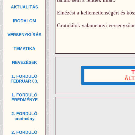
tanuló sem a fentiek miatt.
AKTUALITÁS
Elnézést a kellemetlenségért és kös
IRODALOM
Gratulálok valamennyi versenyzőnek
VERSENYKIÍRÁS
TEMATIKA
NEVEZÉSEK
T
1. FORDULÓ
ÁLT
FEBRUÁR 03.
1. FORDULÓ
EREDMÉNYE
2. FORDULÓ
eredmény
2. FORDULÓ