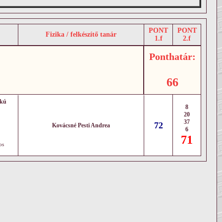
PONT
PONT
Fizika / felkészítő tanár
1.f
2.f
Ponthatár:
66
okú
8
20
37
72
Kovácsné Pesti Andrea
6
71
os