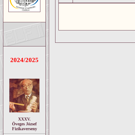
2024/2025
XXXV.
Öveges József
Fizikaverseny