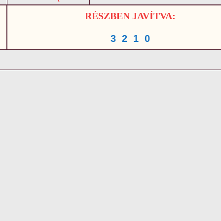
RÉSZBEN JAVÍTVA:
3
2
1
0