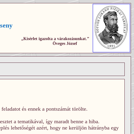
seny
„Kísérlet igazolta a várakozásunkat.”
Öveges József
feladatot és ennek a pontszámát törölte.
tesztet a tematikával, így maradt benne a hiba.
eplés lehetőségét azért, hogy ne kerüljön hátrányba egy