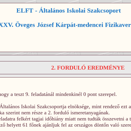
ELFT - Általános Iskolai Szakcsoport
XV. Öveges József Kárpát-medencei Fizikaver
2. FORDULÓ EREDMÉNYE
hogy a teszt 9. feladatánál mindenkinél 0 pont szerepel.
ltalános Iskolai Szakcsoportja elnöksége, mint rendező ezt a 
ka szerint nem része a 2. forduló ismeretanyagának.
eladatra felkért tagjai időhiány miatt nem tudták összevetni a 
ző helyett 61 főnek ajánljuk fel az országos döntőn való szer