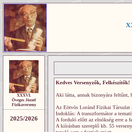
XX
Kedves Versenyzők, Felkészítők!
Aki látta, annak bizonyára feltűnt, 
XXXVI.
Öveges József
Fizikaverseny
Az Eötvös Loránd Fizikai Társulat Á
Indoklás: A transzformátor a temati
2025/2026
A forduló előtt az elnökség erre a f
A kiírásban szereplő kb. 55 verseny