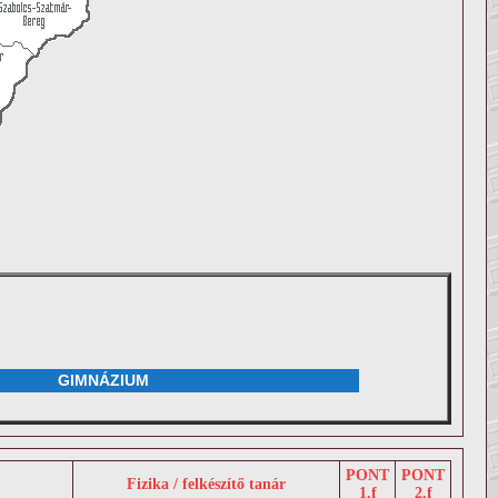
GIMNÁZIUM
PONT
PONT
Fizika / felkészítő tanár
1.f
2.f