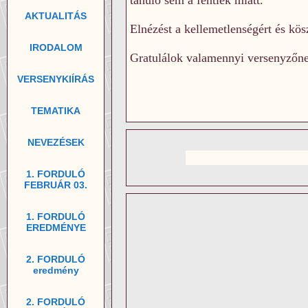
tanuló sem a fentiek miatt.
AKTUALITÁS
Elnézést a kellemetlenségért és kös
IRODALOM
Gratulálok valamennyi versenyzőnek
VERSENYKIÍRÁS
TEMATIKA
NEVEZÉSEK
1. FORDULÓ
FEBRUÁR 03.
1. FORDULÓ
EREDMÉNYE
2. FORDULÓ
eredmény
2. FORDULÓ