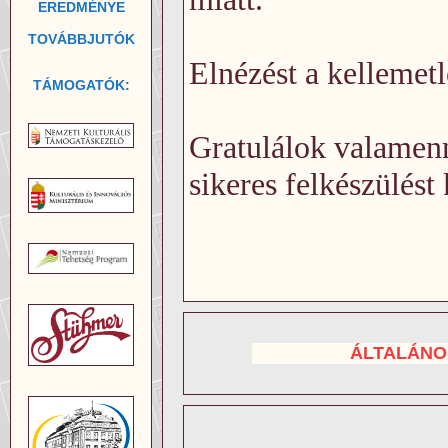
EREDMÉNYE
TOVÁBBJUTÓK
Elnézést a kellemet
TÁMOGATÓK:
Gratulálok valamen
sikeres felkészülést
ÁLTALÁNO