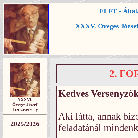
ELFT - Által
XXXV. Öveges József
2. F
Kedves Versenyzők,
XXXVI.
Öveges József
Fizikaverseny
Aki látta, annak bizo
2025/2026
feladatánál mindenki