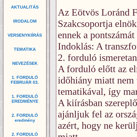
AKTUALITÁS
Az Eötvös Loránd Fi
Szakcsoportja elnöks
IRODALOM
ennek a pontszámát 
VERSENYKIÍRÁS
Indoklás: A transzfo
TEMATIKA
2. forduló ismereta
NEVEZÉSEK
A forduló előtt az el
időhiány miatt nem t
1. FORDULÓ
FEBRUÁR 03.
tematikával, így ma
1. FORDULÓ
A kiírásban szerepl
EREDMÉNYE
ajánljuk fel az orsz
2. FORDULÓ
eredmény
azért, hogy ne kerül
miatt.
2. FORDULÓ