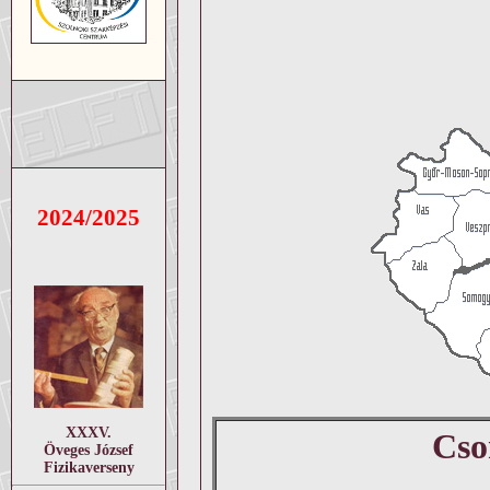
2024/2025
XXXV.
Cso
Öveges József
Fizikaverseny