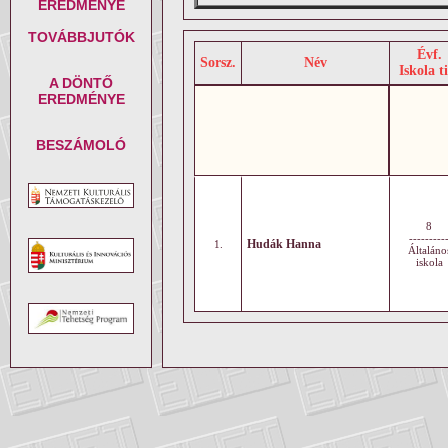
EREDMÉNYE
TOVÁBBJUTÓK
Évf.
Sorsz.
Név
Iskola t
A DÖNTŐ
EREDMÉNYE
BESZÁMOLÓ
8
---------
Hudák Hanna
1.
Általáno
iskola