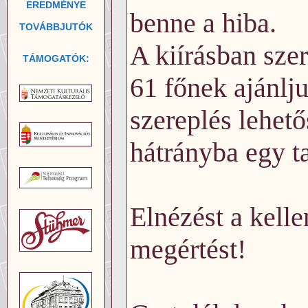
EREDMÉNYE
benne a hiba.
TOVÁBBJUTÓK
A kiírásban sze
TÁMOGATÓK:
61 főnek ajánlj
szereplés lehető
hátrányba egy ta
Elnézést a kell
megértést!