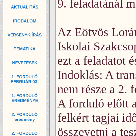
9. feladatánál m
AKTUALITÁS
IRODALOM
Az Eötvös Lorán
VERSENYKIÍRÁS
Iskolai Szakcso
TEMATIKA
ezt a feladatot 
NEVEZÉSEK
Indoklás: A tran
1. FORDULÓ
FEBRUÁR 03.
nem része a 2. 
1. FORDULÓ
A forduló előtt 
EREDMÉNYE
felkért tagjai i
2. FORDULÓ
eredmény
összevetni a tes
2. FORDULÓ