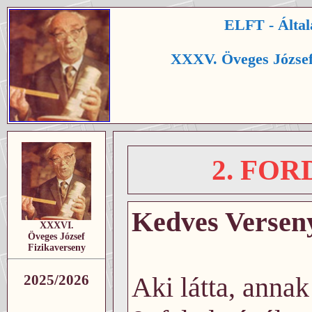
ELFT - Által
XXXV. Öveges József
2. FO
Kedves Verseny
XXXVI.
Öveges József
Fizikaverseny
Aki látta, annak
2025/2026