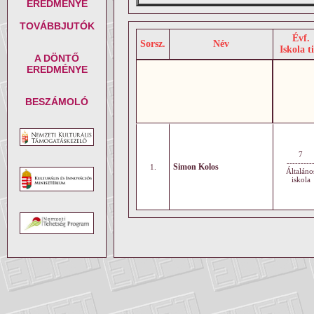
EREDMÉNYE
TOVÁBBJUTÓK
Évf.
Sorsz.
Név
Iskola t
A DÖNTŐ
EREDMÉNYE
BESZÁMOLÓ
7
---------
Simon Kolos
1.
Általáno
iskola