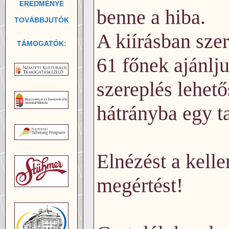
EREDMÉNYE
benne a hiba.
TOVÁBBJUTÓK
A kiírásban sze
TÁMOGATÓK:
61 főnek ajánlj
szereplés lehető
hátrányba egy ta
Elnézést a kell
megértést!