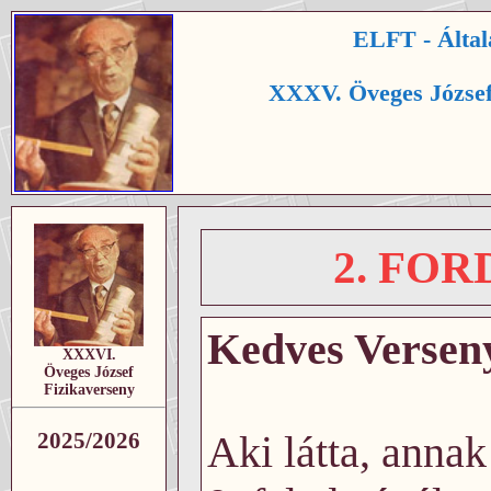
ELFT - Által
XXXV. Öveges József
2. FO
Kedves Verseny
XXXVI.
Öveges József
Fizikaverseny
Aki látta, annak
2025/2026