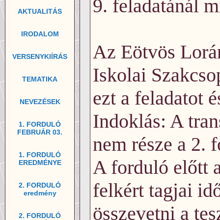
9. feladatánál m
AKTUALITÁS
IRODALOM
Az Eötvös Lorán
VERSENYKIÍRÁS
Iskolai Szakcso
TEMATIKA
ezt a feladatot 
NEVEZÉSEK
Indoklás: A tran
1. FORDULÓ
FEBRUÁR 03.
nem része a 2. 
1. FORDULÓ
A forduló előtt 
EREDMÉNYE
felkért tagjai i
2. FORDULÓ
eredmény
összevetni a tes
2. FORDULÓ