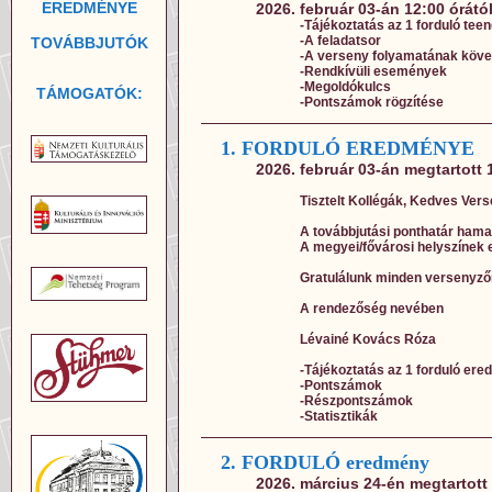
EREDMÉNYE
2026. február 03-án 12:00 órátó
-Tájékoztatás az 1 forduló teen
-A feladatsor
TOVÁBBJUTÓK
-A verseny folyamatának köv
-Rendkívüli események
-Megoldókulcs
TÁMOGATÓK:
-Pontszámok rögzítése
1. FORDULÓ EREDMÉNYE
2026. február 03-án megtartott
Tisztelt Kollégák, Kedves Ver
A továbbjutási ponthatár hama
A megyei/fővárosi helyszínek e
Gratulálunk minden versenyzőn
A rendezőség nevében
Lévainé Kovács Róza
-Tájékoztatás az 1 forduló er
-Pontszámok
-Részpontszámok
-Statisztikák
2. FORDULÓ eredmény
2026. március 24-én megtartott