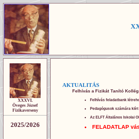
XX
AKTUALITÁS
Felhívás a Fizikát Tanító Kollé
Felhívás feladatbank létreho
XXXVI.
Öveges József
Pedagógusok számára kiírt díj
Fizikaverseny
Az ELFT Általános Iskolai Ok
2025/2026
FELADATLAP vásár