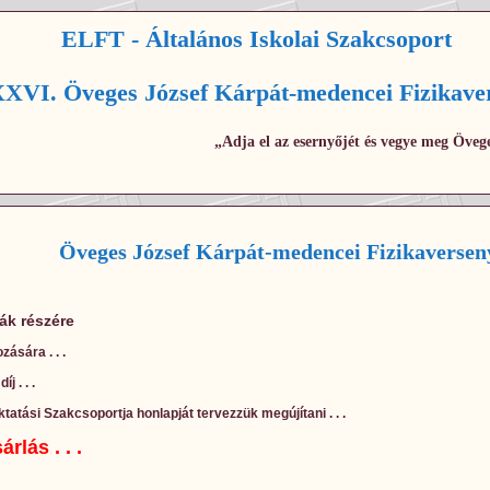
ELFT - Általános Iskolai Szakcsoport
XVI. Öveges József Kárpát-medencei Fizikave
„Adja el az esernyőjét és vegye meg Övege
Öveges József Kárpát-medencei Fizikaversen
gák részére
zására . . .
 . . .
tatási Szakcsoportja honlapját tervezzük megújítani . . .
lás . . .