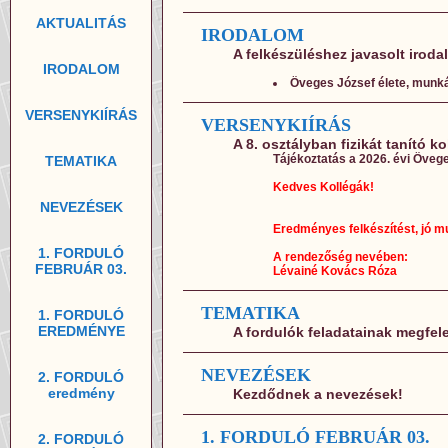
AKTUALITÁS
IRODALOM
A felkészüléshez javasolt irod
IRODALOM
Öveges József élete, munká
VERSENYKIÍRÁS
VERSENYKIÍRÁS
A 8. osztályban fizikát tanító k
Tájékoztatás a 2026. évi Öveg
TEMATIKA
Kedves Kollégák!
NEVEZÉSEK
Eredményes felkészítést, jó m
1. FORDULÓ
A rendezőség nevében:
FEBRUÁR 03.
Lévainé Kovács Róza
TEMATIKA
1. FORDULÓ
EREDMÉNYE
A fordulók feladatainak megfe
NEVEZÉSEK
2. FORDULÓ
eredmény
Kezdődnek a nevezések!
1. FORDULÓ FEBRUÁR 03.
2. FORDULÓ