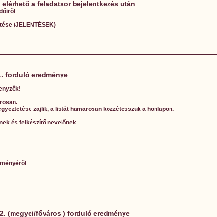
l elérhető a feladatsor bejelentkezés után
dőiről
etése (JELENTÉSEK)
 1. forduló eredménye
senyzők!
rosan.
gyeztetése zajlik, a listát hamarosan közzétesszük a honlapon.
ek és felkészítő nevelőnek!
edményéről
 2. (megyei/fővárosi) forduló eredménye