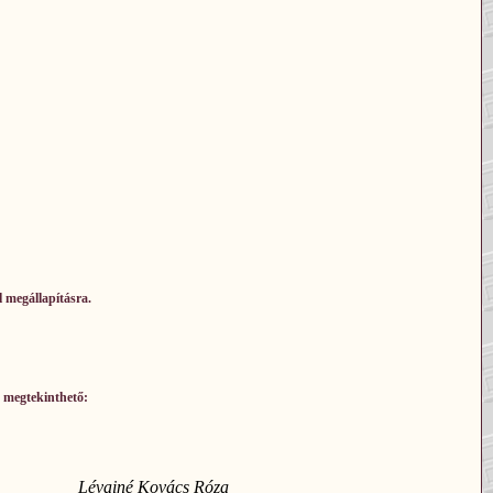
l megállapításra.
y megtekinthető:
Lévainé Kovács Róza