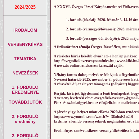
2024/2025
A XXXVI. Öveges József Kárpát-medencei Fizikaverse
1. forduló (iskolai): 2026. február 3. 14-16 óra
2. forduló (vármegyei/fővárosi): 2026. március
IRODALOM
3. forduló (országos döntő, Győr): 2026. máju
VERSENYKIÍRÁS
A fizikatörténet témája
Öveges József
élete, munkásság
A részletes kiírás később olvasható a honlapjainkon:
TEMATIKA
http://ovegesfizikaverseny.samfules.hu; www.kfki.hu/e
A nevezés online rendszeren keresztül zajlik.
NEVEZÉSEK
Néhány fontos dolog, melyekre felhívjuk a figyelmüke
Nevezési határidő 2025. november 7., pótnevezés hatá
A részvételi díj az elnyert támogatás (pályázat) függ
1. FORDULÓ
EREDMÉNYE
Kérjük, kísérjék figyelemmel a fenti honlapokat, hogy
A verseny levelezési címe: ovegesfizikaverseny@gmail
TOVÁBBJUTÓK
Pénz- és számlaügyekben az elft@elft.hu e-mailcímre v
A járványügyi helyzet miatt először 2020-ban rendeztü
2. FORDULÓ
https://www.youtube.com/watch?v=38ubxK1u2s0
eredmény
Érdemes a leendő versenyzőknek megmutatni ezt a fil
Eredményes tanévet, sikeres versenyfelkészülést kívá
2. FORDULÓ