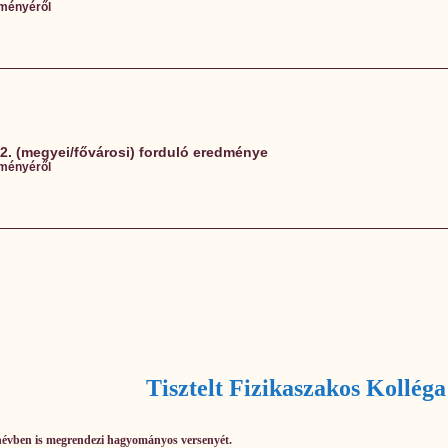
dményéről
 2. (megyei/fővárosi) forduló eredménye
dményéről
Tisztelt Fizikaszakos Kolléga
anévben is megrendezi hagyományos versenyét.