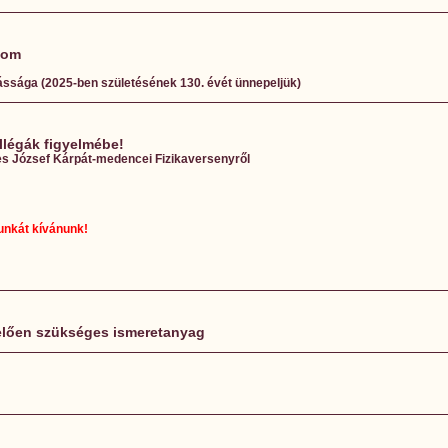
alom
ssága (2025-ben születésének 130. évét ünnepeljük)
ollégák figyelmébe!
es József Kárpát-medencei Fizikaversenyről
unkát kívánunk!
lelően szükséges ismeretanyag