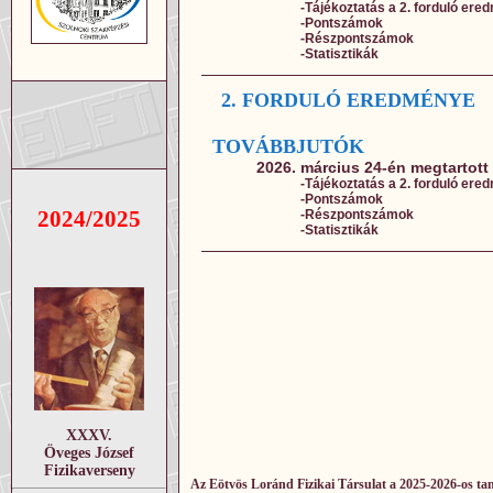
-Tájékoztatás a 2. forduló ere
-Pontszámok
-Részpontszámok
-Statisztikák
2. FORDULÓ EREDMÉNYE
TOVÁBBJUTÓK
2026. március 24-én megtartott
-Tájékoztatás a 2. forduló ere
-Pontszámok
2024/2025
-Részpontszámok
-Statisztikák
XXXV.
Öveges József
Fizikaverseny
Az Eötvös Loránd Fizikai Társulat a 2025-2026-os t