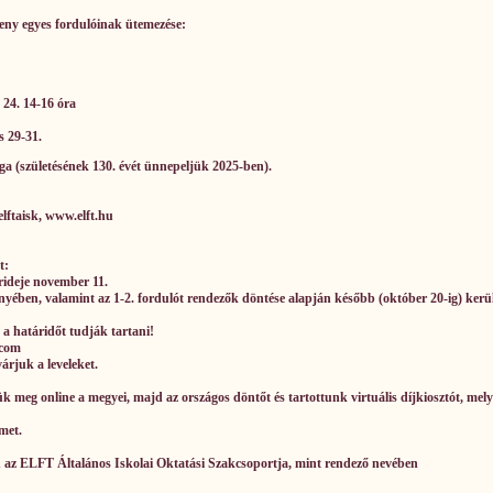
ny egyes fordulóinak ütemezése:
 24. 14-16 óra
s 29-31.
a (születésének 130. évét ünnepeljük 2025-ben).
lftaisk, www.elft.hu
t:
rideje november 11.
vényében, valamint az 1-2. fordulót rendezők döntése alapján később (október 20-ig) kerü
 a határidőt tudják tartani!
.com
árjuk a leveleket.
k meg online a megyei, majd az országos döntőt és tartottunk virtuális díjkiosztót, mel
met.
n az ELFT Általános Iskolai Oktatási Szakcsoportja, mint rendező nevében