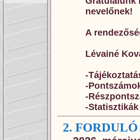
Gratulálunk 
nevelőnek!
A rendezősé
Lévainé Kov
-Tájékoztatá
-Pontszámo
-Részponts
-Statisztikák
2. FORDULÓ 