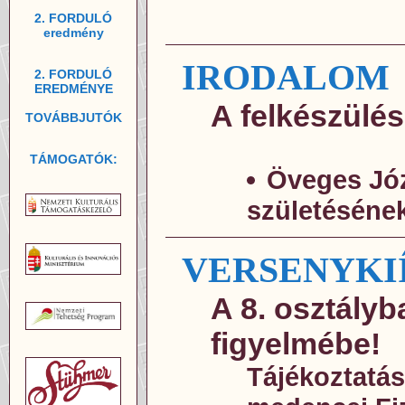
2. FORDULÓ
eredmény
IRODALOM
2. FORDULÓ
EREDMÉNYE
A felkészülés
TOVÁBBJUTÓK
TÁMOGATÓK:
Öveges Józ
születésének
VERSENYKI
A 8. osztályba
figyelmébe!
Tájékoztatás