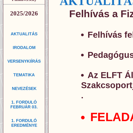
AKTUALITÁ
Felhívás a Fi
2025/2026
Felhívás fe
AKTUALITÁS
IRODALOM
Pedagógusok
VERSENYKIÍRÁS
Az ELFT Ál
TEMATIKA
Szakcsoportj
NEVEZÉSEK
.
1. FORDULÓ
FEBRUÁR 03.
FELADAT
1. FORDULÓ
EREDMÉNYE