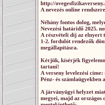
http://ovegesfizikaverseny
A nevezés online rendszere
Néhány fontos dolog, melye
Nevezési határidő 2025. n
A részvételi díj az elnyer
1-2. fordulót rendezők dön
megállapításra.
Kérjük, kísérjék figyelemm
tartani!
A verseny levelezési címe
Pénz- és számlaügyekben az
A járványügyi helyzet mia
megyei, majd az országos dö
megtekinthető: