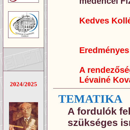
medencei Fi
Kedves Koll
Eredményes f
A rendezősé
Lévainé Kov
2024/2025
TEMATIKA
A fordulók f
szükséges i