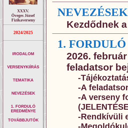
NEVEZÉSEK
XXXV.
Öveges József
Fizikaverseny
Kezdődnek a
2024/2025
1. FORDULÓ
2026. február
IRODALOM
feladatsor be
VERSENYKIÍRÁS
-Tájékoztatá
TEMATIKA
-A feladatso
NEVEZÉSEK
-A verseny 
(JELENTÉSE
1. FORDULÓ
EREDMÉNYE
-Rendkívüli
TOVÁBBJUTÓK
-Megoldókul