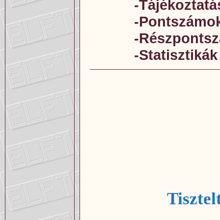
-Tájékoztatá
-Pontszámo
-Részponts
-Statisztikák
Tisztel