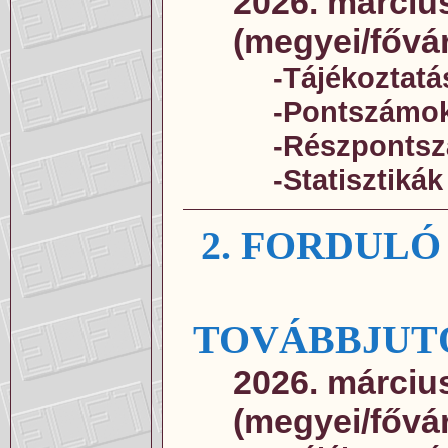
2026. március
(megyei/fővá
-Tájékoztatá
-Pontszámo
-Részponts
-Statisztikák
2. FORDUL
TOVÁBBJUT
2026. március
(megyei/fővá