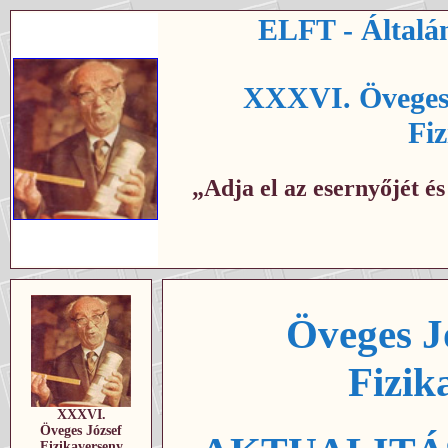
ELFT - Általán
XXXVI. Öveges 
Fi
„Adja el az esernyőjét é
Öveges J
Fizik
XXXVI.
Öveges József
Fizikaverseny