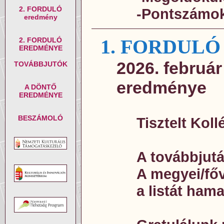
2. FORDULÓ
-Pontszámok
eredmény
1. FORDUL
2. FORDULÓ
EREDMÉNYE
2026. február
TOVÁBBJUTÓK
eredménye
A DÖNTŐ
EREDMÉNYE
BESZÁMOLÓ
Tisztelt Kol
A továbbjut
A megyei/főv
a listát ham