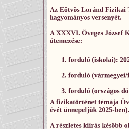
Az Eötvös Loránd Fizikai 
hagyományos versenyét.
A XXXVI. Öveges József K
ütemezése:
1. forduló (iskolai): 20
2. forduló (vármegyei/
3. forduló (országos d
A fizikatörténet témája
Öv
évét ünnepeljük 2025-ben)
A részletes kiírás később 