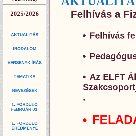
AKTUALITÁ
Felhívás a Fi
2025/2026
Felhívás fe
AKTUALITÁS
IRODALOM
Pedagógusok
VERSENYKIÍRÁS
Az ELFT Ál
TEMATIKA
Szakcsoportj
NEVEZÉSEK
.
1. FORDULÓ
FEBRUÁR 03.
FELADAT
1. FORDULÓ
EREDMÉNYE