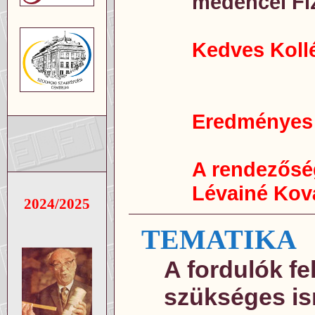
medencei Fi
Kedves Koll
Eredményes f
A rendezősé
Lévainé Kov
2024/2025
TEMATIKA
A fordulók f
szükséges i