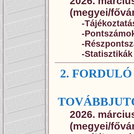
2026. március
(megyei/fővá
-Tájékoztatá
-Pontszámo
-Részponts
-Statisztikák
2. FORDUL
TOVÁBBJUT
2026. március
(megyei/fővá