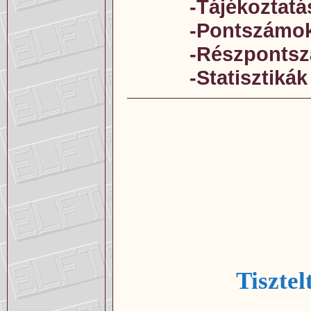
-Tájékoztatá
-Pontszámo
-Részponts
-Statisztikák
Tisztel