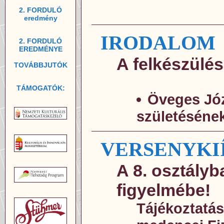
2. FORDULÓ
eredmény
IRODALOM
2. FORDULÓ
EREDMÉNYE
A felkészülés
TOVÁBBJUTÓK
TÁMOGATÓK:
Öveges Józ
születésének
VERSENYKI
A 8. osztályba
figyelmébe!
Tájékoztatás