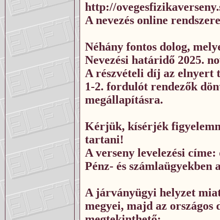
http://ovegesfizikaverseny
A nevezés online rendszere
Néhány fontos dolog, melye
Nevezési határidő 2025. n
A részvételi díj az elnyer
1-2. fordulót rendezők dön
megállapításra.
Kérjük, kísérjék figyelemm
tartani!
A verseny levelezési címe
Pénz- és számlaügyekben az
A járványügyi helyzet mia
megyei, majd az országos dö
megtekinthető: