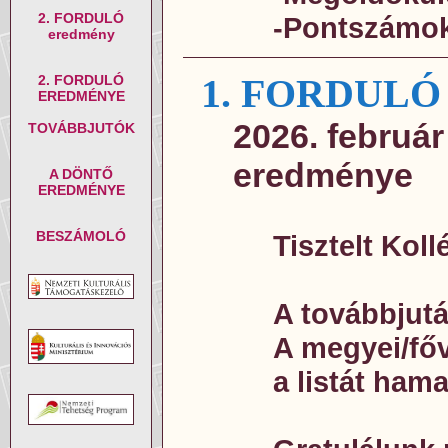
2. FORDULÓ
-Pontszámok
eredmény
1. FORDUL
2. FORDULÓ
EREDMÉNYE
2026. február
TOVÁBBJUTÓK
eredménye
A DÖNTŐ
EREDMÉNYE
BESZÁMOLÓ
Tisztelt Kol
A továbbjut
A megyei/főv
a listát ham