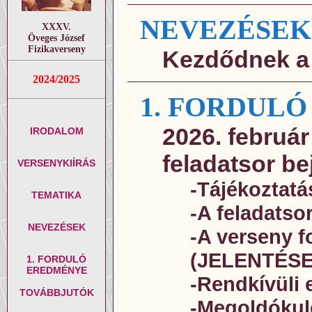
NEVEZÉSEK
XXXV.
Öveges József
Fizikaverseny
Kezdődnek a
2024/2025
1. FORDULÓ
2026. február
IRODALOM
feladatsor be
VERSENYKIÍRÁS
-Tájékoztatá
TEMATIKA
-A feladatso
NEVEZÉSEK
-A verseny 
(JELENTÉSE
1. FORDULÓ
EREDMÉNYE
-Rendkívüli
TOVÁBBJUTÓK
-Megoldókul