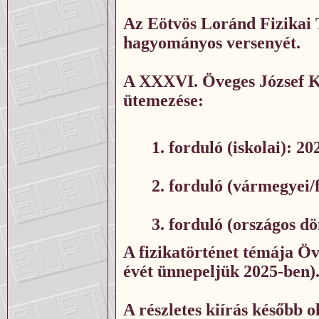
Az Eötvös Loránd Fizikai 
hagyományos versenyét.
A XXXVI. Öveges József K
ütemezése:
1. forduló (iskolai): 20
2. forduló (vármegyei/
3. forduló (országos d
A fizikatörténet témája
Öv
évét ünnepeljük 2025-ben)
A részletes kiírás később 