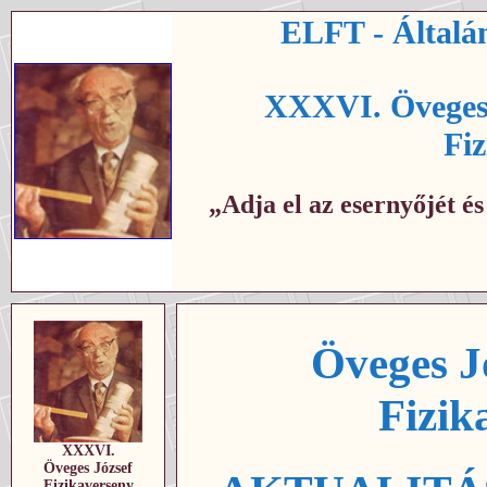
ELFT - Általán
XXXVI. Öveges 
Fi
„Adja el az esernyőjét é
Öveges J
Fizik
XXXVI.
Öveges József
Fizikaverseny