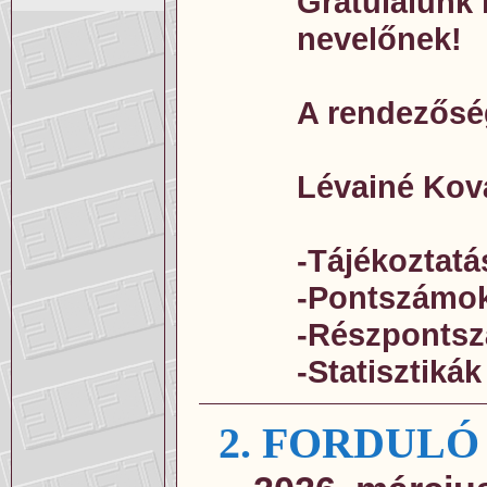
Gratulálunk 
nevelőnek!
A rendezősé
Lévainé Kov
-Tájékoztatá
-Pontszámo
-Részponts
-Statisztikák
2. FORDULÓ 