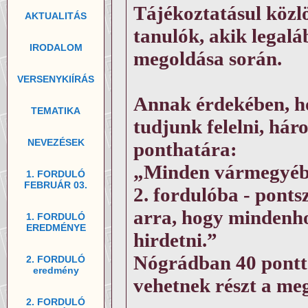
Tájékoztatásul közlö
AKTUALITÁS
tanulók, akik legalá
IRODALOM
megoldása során.
VERSENYKIÍRÁS
Annak érdekében, ho
TEMATIKA
tudjunk felelni, hár
NEVEZÉSEK
ponthatára:
„Minden vármegyéből
1. FORDULÓ
FEBRUÁR 03.
2. fordulóba - ponts
arra, hogy mindenho
1. FORDULÓ
EREDMÉNYE
hirdetni.”
Nógrádban 40 pontt
2. FORDULÓ
eredmény
vehetnek részt a me
2. FORDULÓ