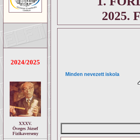
1. FO
2025.
2024/2025
Minden nevezett iskola
XXXV.
Öveges József
Fizikaverseny