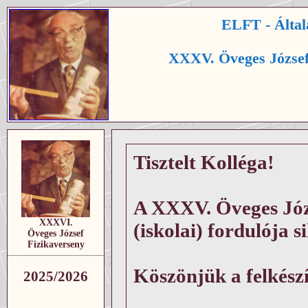
ELFT - Által
XXXV. Öveges József
Tisztelt Kolléga!
A XXXV. Öveges Józ
XXXVI.
(iskolai) fordulója s
Öveges József
Fizikaverseny
Köszönjük a felkész
2025/2026