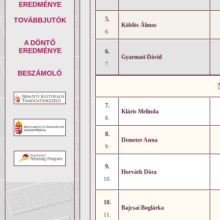
EREDMÉNYE
5.
TOVÁBBJUTÓK
Köblös Álmos
6.
A DÖNTŐ
EREDMÉNYE
6.
Gyarmati Dávid
7.
BESZÁMOLÓ
7.
Kláris Melinda
8.
8.
Demeter Anna
9.
9.
Horváth Dóra
10.
10.
Bajcsai Boglárka
11.