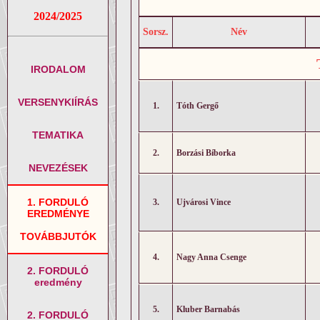
2024/2025
Sorsz.
Név
IRODALOM
VERSENYKIÍRÁS
1.
Tóth Gergő
TEMATIKA
2.
Borzási Bíborka
NEVEZÉSEK
1. FORDULÓ
3.
Ujvárosi Vince
EREDMÉNYE
TOVÁBBJUTÓK
4.
Nagy Anna Csenge
2. FORDULÓ
eredmény
5.
Kluber Barnabás
2. FORDULÓ