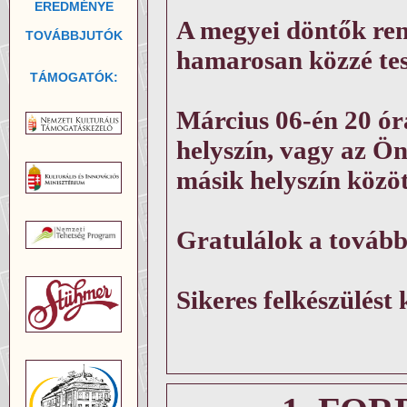
EREDMÉNYE
A megyei döntők rend
TOVÁBBJUTÓK
hamarosan közzé tes
TÁMOGATÓK:
Március 06-én 20 ór
helyszín, vagy az Ö
másik helyszín közöt
Gratulálok a tovább
Sikeres felkészülés